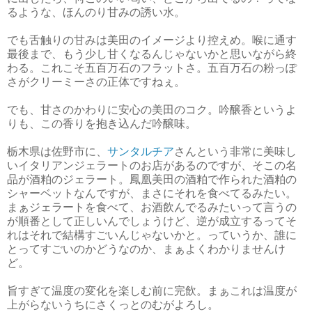
るような、ほんのり甘みの誘い水。
でも舌触りの甘みは美田のイメージより控えめ。喉に通す
最後まで、もう少し甘くなるんじゃないかと思いながら終
わる。これこそ五百万石のフラットさ。五百万石の粉っぽ
さがクリーミーさの正体ですねぇ。
でも、甘さのかわりに安心の美田のコク。吟醸香というよ
りも、この香りを抱き込んだ吟醸味。
栃木県は佐野市に、
サンタルチア
さんという非常に美味し
いイタリアンジェラートのお店があるのですが、そこの名
品が酒粕のジェラート。鳳凰美田の酒粕で作られた酒粕の
シャーベットなんですが、まさにそれを食べてるみたい。
まぁジェラートを食べて、お酒飲んでるみたいって言うの
が順番として正しいんでしょうけど、逆が成立するってそ
れはそれで結構すごいんじゃないかと。っていうか、誰に
とってすごいのかどうなのか、まぁよくわかりませんけ
ど。
旨すぎて温度の変化を楽しむ前に完飲。まぁこれは温度が
上がらないうちにさくっとのむがよろし。