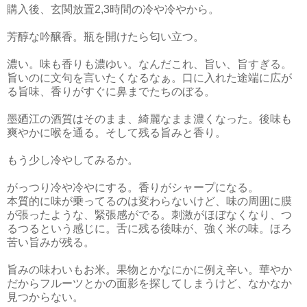
購入後、玄関放置2,3時間の冷や冷やから。
芳醇な吟醸香。瓶を開けたら匂い立つ。
濃い。味も香りも濃ゆい。なんだこれ、旨い、旨すぎる。
旨いのに文句を言いたくなるなぁ。口に入れた途端に広が
る旨味、香りがすぐに鼻までたちのぼる。
墨廼江の酒質はそのまま、綺麗なまま濃くなった。後味も
爽やかに喉を通る。そして残る旨みと香り。
もう少し冷やしてみるか。
がっつり冷や冷やにする。香りがシャープになる。
本質的に味が乗ってるのは変わらないけど、味の周囲に膜
が張ったような、緊張感がでる。刺激がほぼなくなり、つ
るつるという感じに。舌に残る後味が、強く米の味。ほろ
苦い旨みが残る。
旨みの味わいもお米。果物とかなにかに例え辛い。華やか
だからフルーツとかの面影を探してしまうけど、なかなか
見つからない。