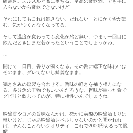
綺麗さ。スルスルと喉に落ちる、至高の常飲酒。でも手に
入らないから常飲できないけど。
それにしてもこれは飽きない、だれない。とにかく盃が進
む。気がつくとなくなってる。
そして温度が変わっても変化が殆ど無い。つまり一回目に
飲んだときはまだ若かったということでしょうかね。
…
開けて二日目、香りが濃くなる。その割に端正な味わいは
そのまま、ダレてないし綺麗なまま。
鶏ささみの燻製を合わせる。旨味の軽さを補う相方にな
る。多分魚の干物でもいいんだろうな。旨味が乗った肴で
グビリと飲むってのが、特に相性いんでしょうね。
吟醸香やコメの旨味なんかは、確かに実際の吟醸酒よりは
軽いけど、じゃあ吟醸酒レベルじゃないのかと聞かれれ
ば、そんなことないクオリティ。これで2000円切るって脱
帽。