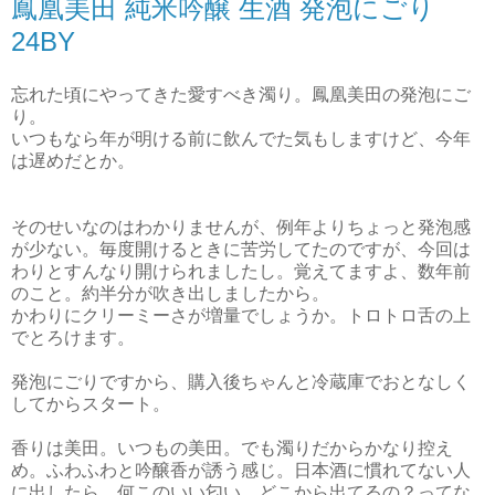
鳳凰美田 純米吟醸 生酒 発泡にごり
24BY
忘れた頃にやってきた愛すべき濁り。鳳凰美田の発泡にご
り。
いつもなら年が明ける前に飲んでた気もしますけど、今年
は遅めだとか。
そのせいなのはわかりませんが、例年よりちょっと発泡感
が少ない。毎度開けるときに苦労してたのですが、今回は
わりとすんなり開けられましたし。覚えてますよ、数年前
のこと。約半分が吹き出しましたから。
かわりにクリーミーさが増量でしょうか。トロトロ舌の上
でとろけます。
発泡にごりですから、購入後ちゃんと冷蔵庫でおとなしく
してからスタート。
香りは美田。いつもの美田。でも濁りだからかなり控え
め。ふわふわと吟醸香が誘う感じ。日本酒に慣れてない人
に出したら、何このいい匂い、どこから出てるの？ってな