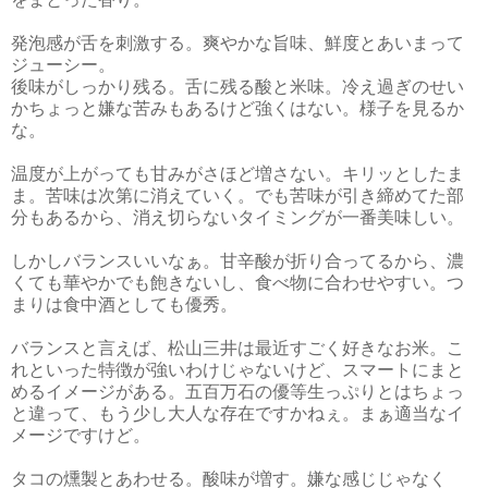
発泡感が舌を刺激する。爽やかな旨味、鮮度とあいまって
ジューシー。
後味がしっかり残る。舌に残る酸と米味。冷え過ぎのせい
かちょっと嫌な苦みもあるけど強くはない。様子を見るか
な。
温度が上がっても甘みがさほど増さない。キリッとしたま
ま。苦味は次第に消えていく。でも苦味が引き締めてた部
分もあるから、消え切らないタイミングが一番美味しい。
しかしバランスいいなぁ。甘辛酸が折り合ってるから、濃
くても華やかでも飽きないし、食べ物に合わせやすい。つ
まりは食中酒としても優秀。
バランスと言えば、松山三井は最近すごく好きなお米。こ
れといった特徴が強いわけじゃないけど、スマートにまと
めるイメージがある。五百万石の優等生っぷりとはちょっ
と違って、もう少し大人な存在ですかねぇ。まぁ適当なイ
メージですけど。
タコの燻製とあわせる。酸味が増す。嫌な感じじゃなく