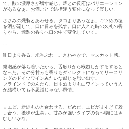
て、酸の濃厚さが増す感じ。煙との反応はバリエーション
があるなぁ。お酒ごとで結構違う変化になって楽しい。
ささみの燻製とあわせる。タコよりあうなぁ。キツめの塩
を酒が流して、口に旨みを残す。口に入れた時の久礼の香
りから、燻製の香りへ口の中で変化していく。
…
昨日より香る。米香ぶわー。さわやかで、マスカット感。
発泡感が落ち着いたから、舌触りから喉越しがするすると
なった。その分甘みも香りもダイレクトになってリースリ
ングのドイツワインみたいな感じを思い出す。
ブラインドでのんだら、日本酒よりも白ワインっていう人
が結構いても不思議じゃない風情。
甘エビ、新潟ものと合わせる。だめだ、エビが甘すぎて殺
し合う。後味が生臭い。甘みが強いタイプの食べ物にはき
びしいかな。