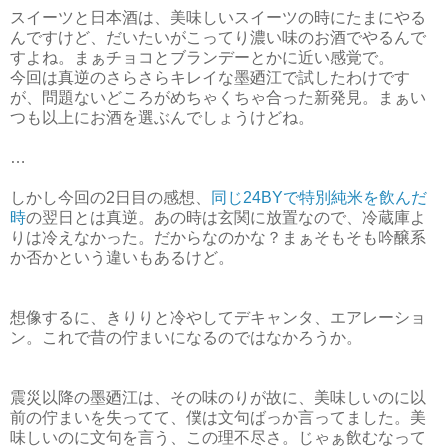
スイーツと日本酒は、美味しいスイーツの時にたまにやる
んですけど、だいたいがこってり濃い味のお酒でやるんで
すよね。まぁチョコとブランデーとかに近い感覚で。
今回は真逆のさらさらキレイな墨廼江で試したわけです
が、問題ないどころがめちゃくちゃ合った新発見。まぁい
つも以上にお酒を選ぶんでしょうけどね。
…
しかし今回の2日目の感想、
同じ24BYで特別純米を飲んだ
時
の翌日とは真逆。あの時は玄関に放置なので、冷蔵庫よ
りは冷えなかった。だからなのかな？まぁそもそも吟醸系
か否かという違いもあるけど。
想像するに、きりりと冷やしてデキャンタ、エアレーショ
ン。これで昔の佇まいになるのではなかろうか。
震災以降の墨廼江は、その味のりが故に、美味しいのに以
前の佇まいを失ってて、僕は文句ばっか言ってました。美
味しいのに文句を言う、この理不尽さ。じゃぁ飲むなって