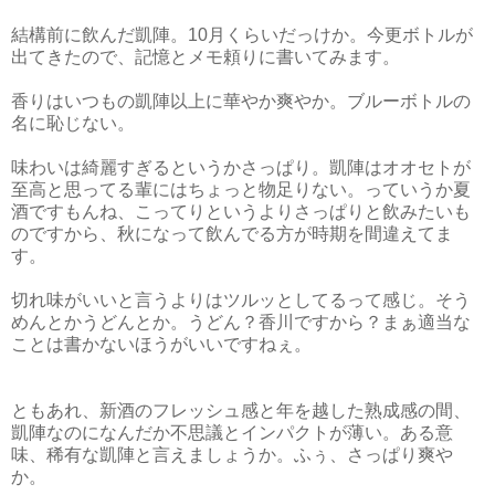
結構前に飲んだ凱陣。10月くらいだっけか。今更ボトルが
出てきたので、記憶とメモ頼りに書いてみます。
香りはいつもの凱陣以上に華やか爽やか。ブルーボトルの
名に恥じない。
味わいは綺麗すぎるというかさっぱり。凱陣はオオセトが
至高と思ってる輩にはちょっと物足りない。っていうか夏
酒ですもんね、こってりというよりさっぱりと飲みたいも
のですから、秋になって飲んでる方が時期を間違えてま
す。
切れ味がいいと言うよりはツルッとしてるって感じ。そう
めんとかうどんとか。うどん？香川ですから？まぁ適当な
ことは書かないほうがいいですねぇ。
ともあれ、新酒のフレッシュ感と年を越した熟成感の間、
凱陣なのになんだか不思議とインパクトが薄い。ある意
味、稀有な凱陣と言えましょうか。ふぅ、さっぱり爽や
か。