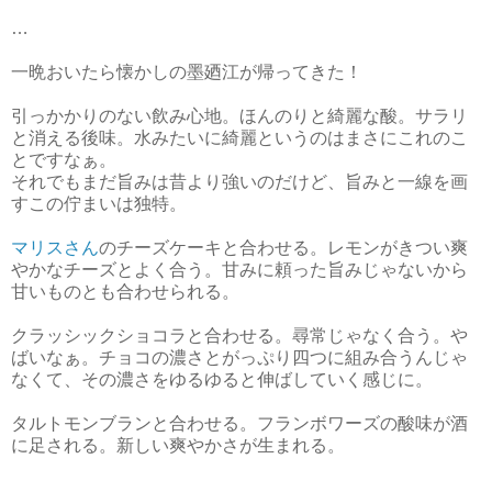
…
一晩おいたら懐かしの墨廼江が帰ってきた！
引っかかりのない飲み心地。ほんのりと綺麗な酸。サラリ
と消える後味。水みたいに綺麗というのはまさにこれのこ
とですなぁ。
それでもまだ旨みは昔より強いのだけど、旨みと一線を画
すこの佇まいは独特。
マリスさん
のチーズケーキと合わせる。レモンがきつい爽
やかなチーズとよく合う。甘みに頼った旨みじゃないから
甘いものとも合わせられる。
クラッシックショコラと合わせる。尋常じゃなく合う。や
ばいなぁ。チョコの濃さとがっぷり四つに組み合うんじゃ
なくて、その濃さをゆるゆると伸ばしていく感じに。
タルトモンブランと合わせる。フランボワーズの酸味が酒
に足される。新しい爽やかさが生まれる。