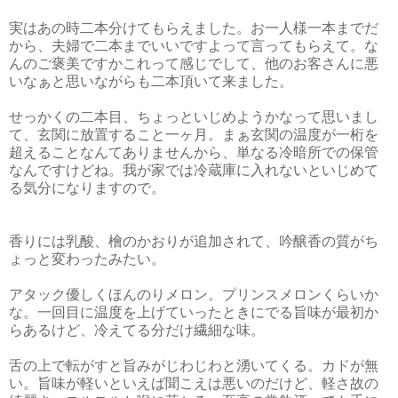
実はあの時二本分けてもらえました。お一人様一本までだ
から、夫婦で二本までいいですよって言ってもらえて。な
んのご褒美ですかこれって感じでして、他のお客さんに悪
いなぁと思いながらも二本頂いて来ました。
せっかくの二本目、ちょっといじめようかなって思いまし
て、玄関に放置すること一ヶ月。まぁ玄関の温度が一桁を
超えることなんてありませんから、単なる冷暗所での保管
なんですけどね。我が家では冷蔵庫に入れないといじめて
る気分になりますので。
香りには乳酸、檜のかおりが追加されて、吟醸香の質がち
ょっと変わったみたい。
アタック優しくほんのりメロン。プリンスメロンくらいか
な。一回目に温度を上げていったときにでる旨味が最初か
らあるけど、冷えてる分だけ繊細な味。
舌の上で転がすと旨みがじわじわと湧いてくる。カドが無
い。旨味が軽いといえば聞こえは悪いのだけど、軽さ故の