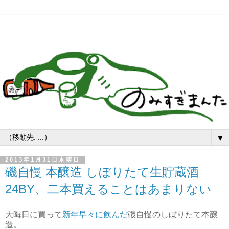
▼
2013年1月31日木曜日
磯自慢 本醸造 しぼりたて生貯蔵酒
24BY、二本買えることはあまりない
大晦日に買って
新年早々に飲んだ
磯自慢のしぼりたて本醸
造。