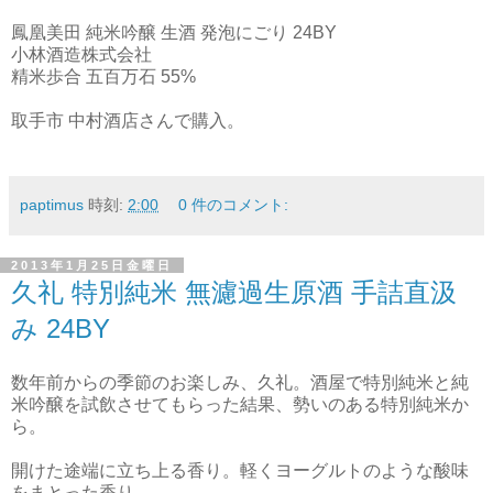
鳳凰美田 純米吟醸 生酒 発泡にごり 24BY
小林酒造株式会社
精米歩合 五百万石 55%
取手市 中村酒店さんで購入。
paptimus
時刻:
2:00
0 件のコメント:
2013年1月25日金曜日
久礼 特別純米 無濾過生原酒 手詰直汲
み 24BY
数年前からの季節のお楽しみ、久礼。酒屋で特別純米と純
米吟醸を試飲させてもらった結果、勢いのある特別純米か
ら。
開けた途端に立ち上る香り。軽くヨーグルトのような酸味
をまとった香り。