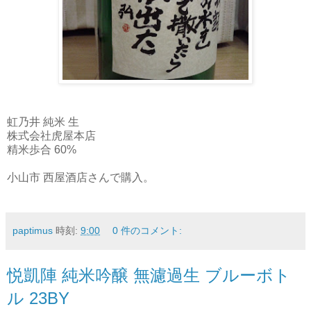
虹乃井 純米 生
株式会社虎屋本店
精米歩合 60%
小山市 西屋酒店さんで購入。
paptimus
時刻:
9:00
0 件のコメント:
悦凱陣 純米吟醸 無濾過生 ブルーボト
ル 23BY