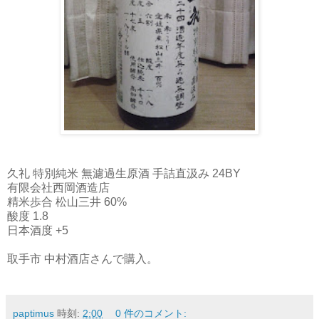
久礼 特別純米 無濾過生原酒 手詰直汲み 24BY
有限会社西岡酒造店
精米歩合 松山三井 60%
酸度 1.8
日本酒度 +5
取手市 中村酒店さんで購入。
paptimus
時刻:
2:00
0 件のコメント: