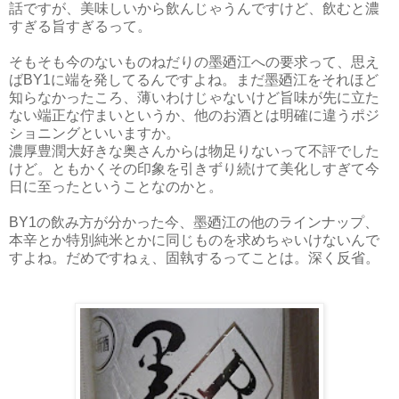
話ですが、美味しいから飲んじゃうんですけど、飲むと濃
すぎる旨すぎるって。
そもそも今のないものねだりの墨廼江への要求って、思え
ばBY1に端を発してるんですよね。まだ墨廼江をそれほど
知らなかったころ、薄いわけじゃないけど旨味が先に立た
ない端正な佇まいというか、他のお酒とは明確に違うポジ
ショニングといいますか。
濃厚豊潤大好きな奥さんからは物足りないって不評でした
けど。ともかくその印象を引きずり続けて美化しすぎて今
日に至ったということなのかと。
BY1の飲み方が分かった今、墨廼江の他のラインナップ、
本辛とか特別純米とかに同じものを求めちゃいけないんで
すよね。だめですねぇ、固執するってことは。深く反省。