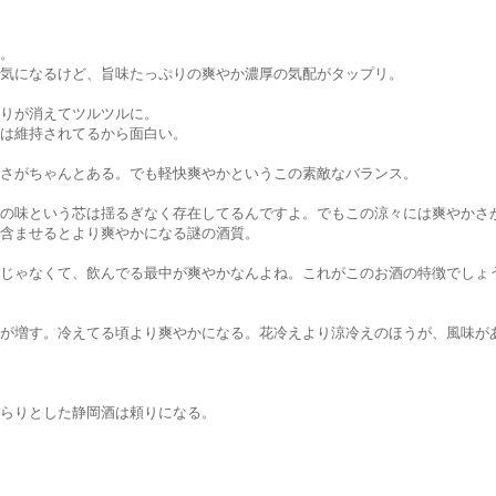
。
気になるけど、旨味たっぷりの爽やか濃厚の気配がタップリ。
りが消えてツルツルに。
は維持されてるから面白い。
さがちゃんとある。でも軽快爽やかというこの素敵なバランス。
の味という芯は揺るぎなく存在してるんですよ。でもこの涼々には爽やかさ
含ませるとより爽やかになる謎の酒質。
じゃなくて、飲んでる最中が爽やかなんよね。これがこのお酒の特徴でしょ
が増す。冷えてる頃より爽やかになる。花冷えより涼冷えのほうが、風味が
らりとした静岡酒は頼りになる。