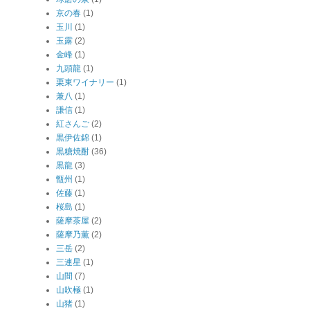
京の春
(1)
玉川
(1)
玉露
(2)
金峰
(1)
九頭龍
(1)
栗東ワイナリー
(1)
兼八
(1)
謙信
(1)
紅さんご
(2)
黒伊佐錦
(1)
黒糖焼酎
(36)
黒龍
(3)
甑州
(1)
佐藤
(1)
桜島
(1)
薩摩茶屋
(2)
薩摩乃薫
(2)
三岳
(2)
三連星
(1)
山間
(7)
山吹極
(1)
山猪
(1)