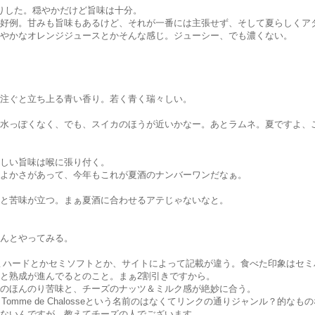
りした。穏やかだけど旨味は十分。
好例。甘みも旨味もあるけど、それが一番には主張せず、そして夏らしくア
やかなオレンジジュースとかそんな感じ。ジューシー、でも濃くない。
注ぐと立ち上る青い香り。若く青く瑞々しい。
水っぽくなく、でも、スイカのほうが近いかなー。あとラムネ。夏ですよ、
しい旨味は喉に張り付く。
よかさがあって、今年もこれが夏酒のナンバーワンだなぁ。
と苦味が立つ。まぁ夏酒に合わせるアテじゃないなと。
んとやってみる。
ミハードとかセミソフトとか、サイトによって記載が違う。食べた印象はセミ
と熟成が進んでるとのこと。まぁ2割引きですから。
のほんのり苦味と、チーズのナッツ＆ミルク感が絶妙に合う。
も、Tomme de Chalosseという名前のはなくてリンクの通りジャンル？的なも
ないんですが、教えてチーズの人でございます。