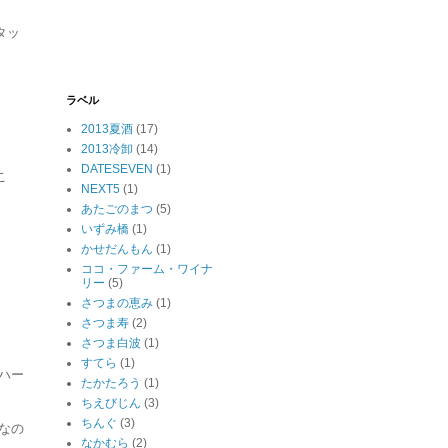
タッ
ラベル
2013夏酒
(17)
2013冷卸
(14)
DATESEVEN
(1)
こ
NEXT5
(1)
あたごのまつ
(5)
いずみ橋
(1)
かせだんもん
(1)
ココ・ファーム・ワイナ
リー
(5)
さつまの恵み
(1)
さつま寿
(2)
さつま白波
(1)
すてら
(1)
ハー
たかたろう
(1)
ちえびじん
(3)
ちんぐ
(3)
のなの
なかむら
(2)