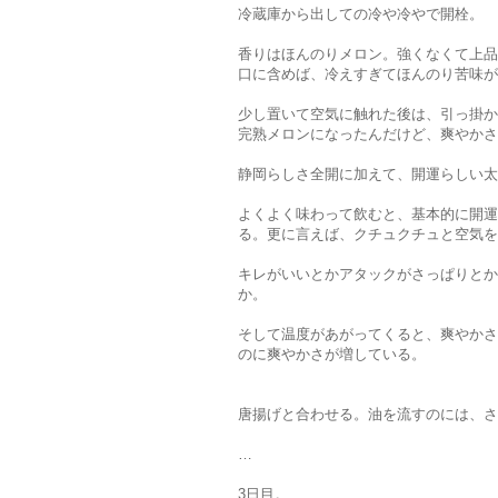
冷蔵庫から出しての冷や冷やで開栓。
香りはほんのりメロン。強くなくて上品
口に含めば、冷えすぎてほんのり苦味が
少し置いて空気に触れた後は、引っ掛か
完熟メロンになったんだけど、爽やかさ
静岡らしさ全開に加えて、開運らしい太
よくよく味わって飲むと、基本的に開運
る。更に言えば、クチュクチュと空気を
キレがいいとかアタックがさっぱりとか
か。
そして温度があがってくると、爽やかさ
のに爽やかさが増している。
唐揚げと合わせる。油を流すのには、さ
…
3日目。