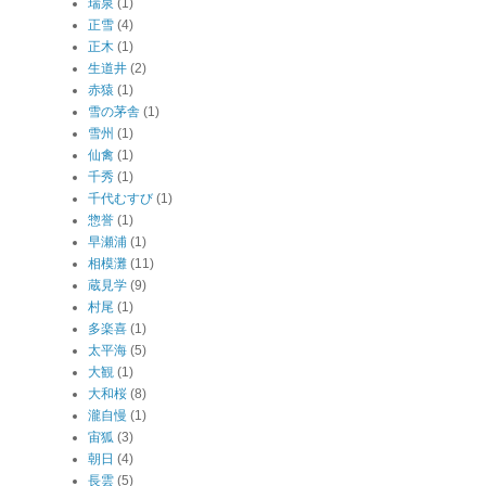
瑞泉
(1)
正雪
(4)
正木
(1)
生道井
(2)
赤猿
(1)
雪の茅舎
(1)
雪州
(1)
仙禽
(1)
千秀
(1)
千代むすび
(1)
惣誉
(1)
早瀬浦
(1)
相模灘
(11)
蔵見学
(9)
村尾
(1)
多楽喜
(1)
太平海
(5)
大観
(1)
大和桜
(8)
瀧自慢
(1)
宙狐
(3)
朝日
(4)
長雲
(5)