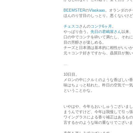
BEEMSTER
の
Vlaskaas
。オランダのチ
ほんのり甘目のしっとり。悪くないけど
チェスコ
さんの
コンテ6ヶ月
。
やっぱり合う。
先日の君嶋屋さん
以来、
口の中でコンテを砕いて満たし、それに
目の芳醇さが楽しめる。
チーズと日本酒は基本的に相性がいいか
元々コンテ好きですから、贔屓目が無い
…
10日目。
メロンの中にクルミのような香ばしい香
味はちょっと枯れた。昨日の空気で一気
ということかな。
いやはや、今年もおいしゅうございまし
まうんですけど、今年は我慢して引っ張
ワイングラスによる香り補正はあるもの
言するかのような味の重なりでございま