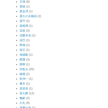
王祿
(8)
黄猿
(1)
黄金澤
(1)
屋久の石楠花
(2)
屋守
(2)
嘉根満
(1)
花泉
(3)
花蝶木虫
(1)
花巴
(1)
華鳩
(1)
海王
(1)
海賊船
(1)
開運
(3)
開華
(1)
外飲み
(35)
確蔵
(2)
乾坤一
(1)
雁木
(1)
喜楽長
(1)
喜久醉
(12)
亀齢
(2)
久礼
(9)
球磨の泉
(1)