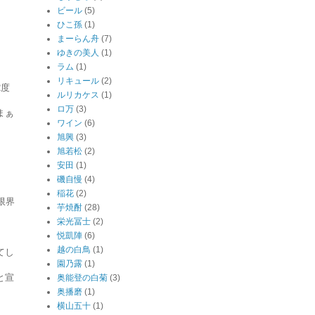
ビール
(5)
ひこ孫
(1)
まーらん舟
(7)
ゆきの美人
(1)
ラム
(1)
リキュール
(2)
2度
ルリカケス
(1)
ロ万
(3)
まぁ
ワイン
(6)
旭興
(3)
旭若松
(2)
安田
(1)
磯自慢
(4)
稲花
(2)
限界
芋焼酎
(28)
栄光冨士
(2)
悦凱陣
(6)
越の白鳥
(1)
てし
園乃露
(1)
と宣
奥能登の白菊
(3)
奥播磨
(1)
横山五十
(1)