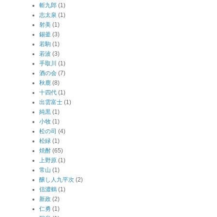
斬九郎
(1)
志太泉
(1)
射美
(1)
錫釜
(3)
若駒
(1)
若波
(3)
手取川
(1)
酒の会
(7)
秋鹿
(8)
十四代
(1)
出雲富士
(1)
純黒
(1)
小牧
(1)
松の司
(4)
松緑
(1)
焼酎
(65)
上野原
(1)
常山
(1)
醸し人九平次
(2)
信濃鶴
(1)
新政
(2)
仁勇
(1)