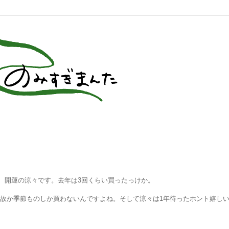
者、開運の涼々です。去年は3回くらい買ったっけか。
故か季節ものしか買わないんですよね。そして涼々は1年待ったホント嬉し