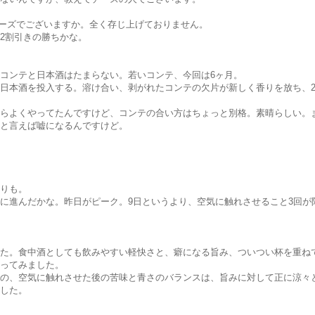
ーズでございますか。全く存じ上げておりません。
2割引きの勝ちかな。
コンテと日本酒はたまらない。若いコンテ、今回は6ヶ月。
日本酒を投入する。溶け合い、剥がれたコンテの欠片が新しく香りを放ち、
らよくやってたんですけど、コンテの合い方はちょっと別格。素晴らしい。
と言えば嘘になるんですけど。
りも。
に進んだかな。昨日がピーク。9日というより、空気に触れさせること3回が
た。食中酒としても飲みやすい軽快さと、癖になる旨み、ついつい杯を重ね
ってみました。
の、空気に触れさせた後の苦味と青さのバランスは、旨みに対して正に涼々
した。