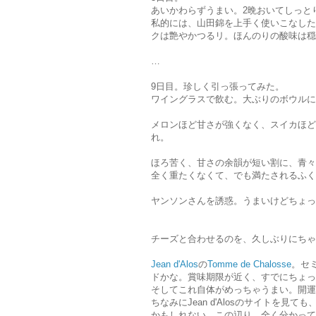
あいかわらずうまい。2晩おいてしっと
私的には、山田錦を上手く使いこなした
クは艶やかつるリ。ほんのりの酸味は穏
…
9日目。珍しく引っ張ってみた。
ワイングラスで飲む。大ぶりのボウルに
メロンほど甘さが強くなく、スイカほど
れ。
ほろ苦く、甘さの余韻が短い割に、青々
全く重たくなくて、でも満たされるふく
ヤンソンさんを誘惑。うまいけどちょっ
チーズと合わせるのを、久しぶりにちゃ
Jean d'Alos
の
Tomme de Chalosse
。セ
ドかな。賞味期限が近く、すでにちょっ
そしてこれ自体がめっちゃうまい。開運
ちなみにJean d'Alosのサイトを見て
かもしれない。この辺り、全く分かって