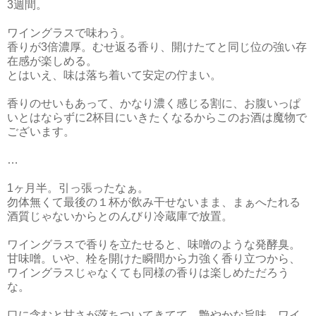
3週間。
ワイングラスで味わう。
香りが3倍濃厚。むせ返る香り、開けたてと同じ位の強い存
在感が楽しめる。
とはいえ、味は落ち着いて安定の佇まい。
香りのせいもあって、かなり濃く感じる割に、お腹いっぱ
いとはならずに2杯目にいきたくなるからこのお酒は魔物で
ございます。
…
1ヶ月半。引っ張ったなぁ。
勿体無くて最後の１杯が飲み干せないまま、まぁへたれる
酒質じゃないからとのんびり冷蔵庫で放置。
ワイングラスで香りを立たせると、味噌のような発酵臭。
甘味噌。いや、栓を開けた瞬間から力強く香り立つから、
ワイングラスじゃなくても同様の香りは楽しめただろう
な。
口に含むと甘さが落ちついてきてて、艶やかな旨味。ワイ