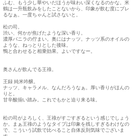
ふむ、もう少し華やいだほうが味わい深くなるのかな。米
鶴は一升瓶飲みをしたことないから、印象が飲む度にブレ
るなぁ。一度ちゃんと試さないと。
松の司。
渋い、何かが焦げたような深い香り。
濃厚バニラの佇まい。奥にはナッツ。ナッツ系のオイルの
ような、ねっとりとした後味。
鴨と合わせると相乗効果。よいですなー。
奥さんが飲んでる王祿。
王録 純米吟醸。
ナッツ、キャラメル、なんだろうなぁ。厚い香りがほんの
りと。
甘辛酸揃い踏み。これでもかと迫り来る味。
松の司がよろしく、王祿がすごすぎるという感じでしょう
か。まぁ王祿のようなタイプは印象を残しすぎるわけなの
で、こういう試飲で比べること自体反則気味でございま