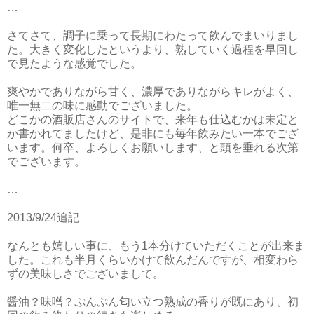
…
さてさて、調子に乗って長期にわたって飲んでまいりまし
た。大きく変化したというより、熟していく過程を早回し
で見たような感覚でした。
爽やかでありながら甘く、濃厚でありながらキレがよく、
唯一無二の味に感動でございました。
どこかの酒販店さんのサイトで、来年も仕込むかは未定と
か書かれてましたけど、是非にも毎年飲みたい一本でござ
います。何卒、よろしくお願いします、と頭を垂れる次第
でございます。
…
2013/9/24追記
なんとも嬉しい事に、もう1本分けていただくことが出来ま
した。これも半月くらいかけて飲んだんですが、相変わら
ずの美味しさでございまして。
醤油？味噌？ぷんぷん匂い立つ熟成の香りが既にあり、初