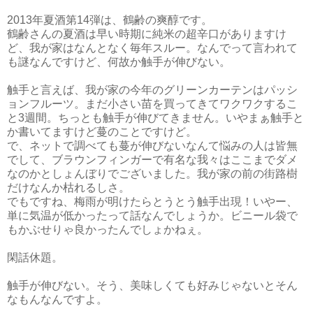
2013年夏酒第14弾は、鶴齢の爽醇です。
鶴齢さんの夏酒は早い時期に純米の超辛口がありますけ
ど、我が家はなんとなく毎年スルー。なんでって言われて
も謎なんですけど、何故か触手が伸びない。
触手と言えば、我が家の今年のグリーンカーテンはパッシ
ョンフルーツ。まだ小さい苗を買ってきてワクワクするこ
と3週間。ちっとも触手が伸びてきません。いやまぁ触手と
か書いてますけど蔓のことですけど。
で、ネットで調べても蔓が伸びないなんて悩みの人は皆無
でして、ブラウンフィンガーで有名な我々はここまでダメ
なのかとしょんぼりでございました。我が家の前の街路樹
だけなんか枯れるしさ。
でもですね、梅雨が明けたらとうとう触手出現！いやー、
単に気温が低かったって話なんでしょうか。ビニール袋で
もかぶせりゃ良かったんでしょかねぇ。
閑話休題。
触手が伸びない。そう、美味しくても好みじゃないとそん
なもんなんですよ。