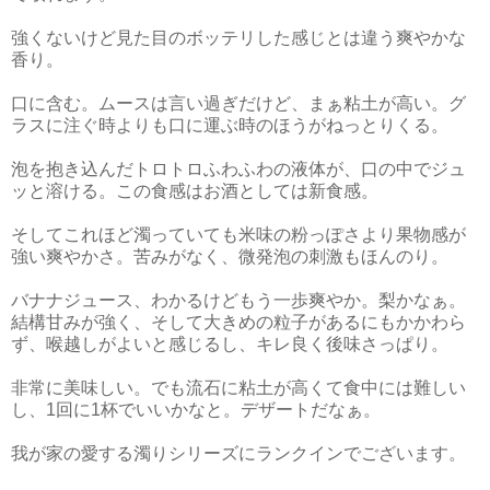
強くないけど見た目のボッテリした感じとは違う爽やかな
香り。
口に含む。ムースは言い過ぎだけど、まぁ粘土が高い。グ
ラスに注ぐ時よりも口に運ぶ時のほうがねっとりくる。
泡を抱き込んだトロトロふわふわの液体が、口の中でジュ
ッと溶ける。この食感はお酒としては新食感。
そしてこれほど濁っていても米味の粉っぽさより果物感が
強い爽やかさ。苦みがなく、微発泡の刺激もほんのり。
バナナジュース、わかるけどもう一歩爽やか。梨かなぁ。
結構甘みが強く、そして大きめの粒子があるにもかかわら
ず、喉越しがよいと感じるし、キレ良く後味さっぱり。
非常に美味しい。でも流石に粘土が高くて食中には難しい
し、1回に1杯でいいかなと。デザートだなぁ。
我が家の愛する濁りシリーズにランクインでございます。