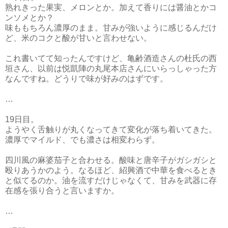
熟れきった果実、メロンとか。加えて香りには醤油とかコ
ンソメとか？
味ももちろん濃厚のまま。甘みが強いように感じるんだけ
ど、米のコクと酸が甘いと言わせない。
これ書いてて知ったんですけど、亀齢酒造さんの杜氏の西
垣さん、以前は悦凱陣の丸尾本店さんにいらっしゃった方
なんですね。どうりで味が好みのはずです。
…
19日目。
ようやく舌触りが丸くなってきて変化が落ち着いてきた。
濃厚でマイルド、でも濃さは相変わらず。
四川風の麻婆茄子と合わせる。酸味と唐辛子がガシガシと
殴りあうかのよう。なるほど、紹興酒で中華を食べるとき
と似てるのか。油を流すだけじゃなくて、甘みを武器に存
在感を張り合うと言いますか。
…