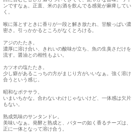
ンですなぁ。正直、米のお酒を飲んでる感覚が麻痺してい
く。
喉に落とすときに香りが一段と解き放たれ、甘酸っぱい濃
密さ。引っかかるところがなくとろける。
アジのたたき。
濃厚に溶け合い、きれいの酸味が立ち、魚の生臭さだけを
流す。醤油との相性もよい。
カツオの塩たたき。
少し癖があるこっちの方がまじり方がいいなぁ。強く溶け
合うという感じ。
昭和なポテサラ。
いまいちかな。合わないわけじゃないけど、一体感は欠片
もない。
熟成気味のサンタンドレ。
美味いなぁ。発酵と熟成と、バターの如く香るチーズは、
正に一体となって溶け合う。