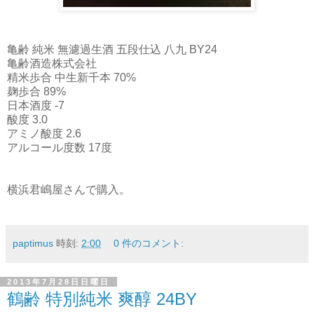
亀齢 純米 無濾過生酒 五段仕込 八九 BY24
亀齢酒造株式会社
精米歩合 中生新千本 70%
麹歩合 89%
日本酒度 -7
酸度 3.0
アミノ酸度 2.6
アルコール度数 17度
横浜君嶋屋さんで購入。
paptimus
時刻:
2:00
0 件のコメント:
2013年7月28日日曜日
鶴齢 特別純米 爽醇 24BY