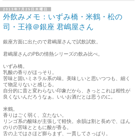
2013年7月25日木曜日
外飲みメモ：いずみ橋・米鶴・松の
司・王祿＠銀座 君嶋屋さん
銀座方面に出たので君嶋屋さんで試飲試飲。
君嶋屋さんのPBの情熱シリーズの飲み比べ。
いずみ橋。
乳酸の香りがほっそり。
苦味と固いミネラル系の味。美味しいと思いつつも、細く
て物足りないと感じる。
自分的に昔と変わらない印象だから、きっとこれは相性が
良くないんだろうなぁ。いいお酒だとは思うのに。
米鶴。
香りはごく弱く、立たない。
リンゴ系の酸味が主張して軽快。余韻は割と長めで、ほん
のりの苦味とともに酸が香る。
舌の上ではさほど膨らまず、一貫してさっぱり。