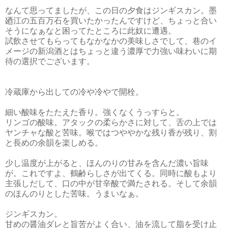
なんて思ってましたが、この日の夕食はジンギスカン。墨
廼江の五百万石を買いたかったんですけど、ちょっと合い
そうになぁなと困ってたところに此奴に遭遇。
試飲させてもらってもなかなかの美味しさでして、巷のイ
メージの新潟酒とはちょっと違う濃厚で力強い味わいに期
待の選択でございます。
冷蔵庫から出しての冷や冷やで開栓。
細い酸味をたたえた香り。強くなくうっすらと。
リンゴの酸味。アタックの柔らかさに対して、舌の上では
ヤンチャな酸と苦味。喉ではつややかな残り香が残り、割
と長めの余韻を楽しめる。
少し温度が上がると、ほんのりの甘みを含んだ濃い旨味
が。これですよ、鶴齢らしさが出てくる。同時に酸もより
主張しだして、口の中が甘辛酸で満たされる。そして余韻
のほんのりとした苦味。うまいなぁ。
ジンギスカン。
甘めの醤油ダレと旨苦がよく合い、油を流して脂を受け止