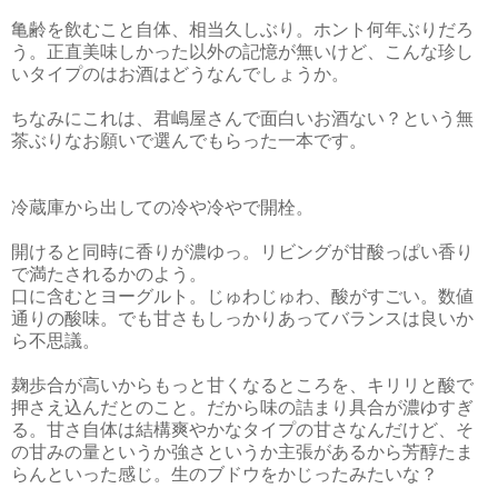
亀齢を飲むこと自体、相当久しぶり。ホント何年ぶりだろ
う。正直美味しかった以外の記憶が無いけど、こんな珍し
いタイプのはお酒はどうなんでしょうか。
ちなみにこれは、君嶋屋さんで面白いお酒ない？という無
茶ぶりなお願いで選んでもらった一本です。
冷蔵庫から出しての冷や冷やで開栓。
開けると同時に香りが濃ゆっ。リビングが甘酸っぱい香り
で満たされるかのよう。
口に含むとヨーグルト。じゅわじゅわ、酸がすごい。数値
通りの酸味。でも甘さもしっかりあってバランスは良いか
ら不思議。
麹歩合が高いからもっと甘くなるところを、キリリと酸で
押さえ込んだとのこと。だから味の詰まり具合が濃ゆすぎ
る。甘さ自体は結構爽やかなタイプの甘さなんだけど、そ
の甘みの量というか強さというか主張があるから芳醇たま
らんといった感じ。生のブドウをかじったみたいな？