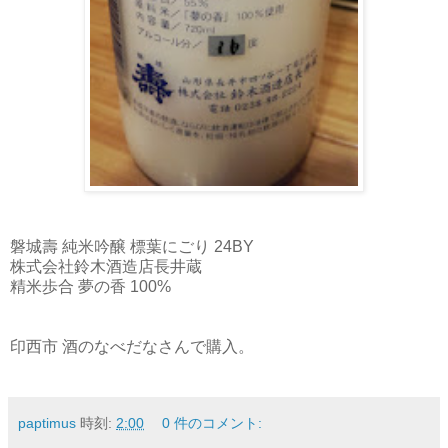
磐城壽 純米吟醸 標葉にごり 24BY
株式会社鈴木酒造店長井蔵
精米歩合 夢の香 100%
印西市 酒のなべだなさんで購入。
paptimus
時刻:
2:00
0 件のコメント: