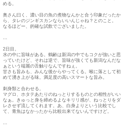
める。
奥さん曰く、濃い目の魚の煮物なんかと合う印象だったか
ら、タレのジンギスカンならいいんじゃね？とのこと。
なるほどー、的確な試飲でございました。
…
2日目。
水の中に旨味がある。鶴齢は新潟の中でもコクが強いと思
っていたけど、それは逆で、旨味が強くても新潟なんだな
ぁという端麗の舌触りなんですねぇ。
甘さも旨みも、みんな後からやってくる。喉に落として初
めて湧き上がる味。満足度の高いスマートな旨み。
刺身類と合わせる。
マグロ、ホタテあたりのねっとりするものとの相性がいい
なぁ。きゅっと身を締めるよなキリリ感が、ねっとりをダ
レさせず流してくれます。あ、白身よりという比較でし
て、青魚はなかったから比較出来てないんですけど。
…