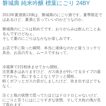
磐城壽 純米吟醸 標葉にごり 24BY
2013年夏酒第13弾は、磐城壽のにごり酒です。夏季限定で
はあるけど、夏酒と言っていいのかどうなのか。
磐城壽のにごりは初めてです。おりがらみは飲んだことあ
るんですけどねぇ。
そして夏のにごりはなかなか楽しみです。
お店で手に取った瞬間、本当に液体なのかと疑うコッテリ
具合。お店の方も、ムースですねって。
冷蔵庫で2日程休ませてから開栓。
注意書きはありますけど、ガス抜きが付いてるタイプの蓋
ですから、気にすることなくザクッと開栓。
軽くボフッとガスの音がしましたけど、吹き出すほどでも
なく。
注ぐと瓶の状態で思ってたほどはドロドロじゃないけど、
にごりと言うにはにごりすぎな状態。そして大粒の塊が見
て取れます。