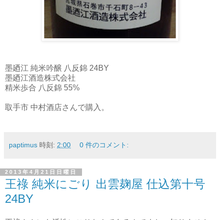
墨廼江 純米吟醸 八反錦 24BY
墨廼江酒造株式会社
精米歩合 八反錦 55%
取手市 中村酒店さんで購入。
paptimus
時刻:
2:00
0 件のコメント:
2013年4月21日日曜日
王祿 純米にごり 出雲麹屋 仕込第十号
24BY