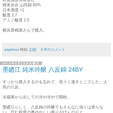
精米歩合 山田錦 60%
日本酒度 +1
酸度 2.7
アミノ酸度 1.5
横浜君嶋屋さんで購入。
paptimus
時刻:
2:00
0 件のコメント:
2013年4月23日火曜日
墨廼江 純米吟醸 八反錦 24BY
すっかり購入するのを忘れて、危うく逃すとこでした。人
気の八反。
冷蔵庫から出しての冷や冷やで開栓。
墨廼江らしく、八反錦の吟醸でもそんなに強くは香らな
い。佇む程度の奥ゆかしい香りがほんのりと。