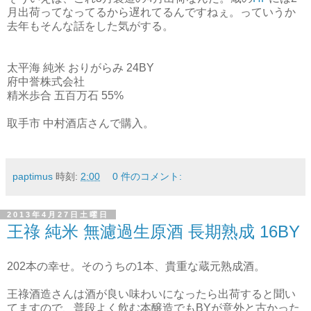
月出荷ってなってるから遅れてるんですねぇ。っていうか
去年もそんな話をした気がする。
太平海 純米 おりがらみ 24BY
府中誉株式会社
精米歩合 五百万石 55%
取手市 中村酒店さんで購入。
paptimus
時刻:
2:00
0 件のコメント:
2013年4月27日土曜日
王祿 純米 無濾過生原酒 長期熟成 16BY
202本の幸せ。そのうちの1本、貴重な蔵元熟成酒。
王祿酒造さんは酒が良い味わいになったら出荷すると聞い
てますので、普段よく飲む本醸造でもBYが意外と古かった