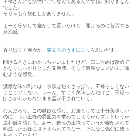
王祿さんにも活性にごりなんてあるんですね。知りません
でした。
そりゃもう飲むしかありません。
よーく冷やして寝かして置いたけど、開けるのに苦労する
発泡感。
香りは甘く爽やか、
美丈夫のうすにごり
を思いだす。
開けるときにわかっちゃいましたけど、口に含めば改めて
かなりしっかりとした発泡感。そして濃厚なコメの味。噛
むような感覚。
濃厚な味の割には、余韻は短くさっぱり。王祿らしくない
ことこの上ない。うーん、すごく美味しんだけど、王録っ
ぽさがわからないまま盃が干されていく。
なんだろう、この微妙な感じ。お酒としては十分美味しい
のに、つい王祿の雰囲気を求めてしまうからズレというか
違和感を感じる。あー、普段の王祿っていうか寝かされて
熟成した王祿に引きずられてるなー。そんなに強烈に残っ
ちゃってたんだ。