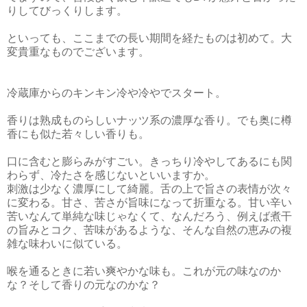
りしてびっくりします。
といっても、ここまでの長い期間を経たものは初めて。大
変貴重なものでございます。
冷蔵庫からのキンキン冷や冷やでスタート。
香りは熟成ものらしいナッツ系の濃厚な香り。でも奥に樽
香にも似た若々しい香りも。
口に含むと膨らみがすごい。きっちり冷やしてあるにも関
わらず、冷たさを感じないといいますか。
刺激は少なく濃厚にして綺麗。舌の上で旨さの表情が次々
に変わる。甘さ、苦さが旨味になって折重なる。甘い辛い
苦いなんて単純な味じゃなくて、なんだろう、例えば煮干
の旨みとコク、苦味があるような、そんな自然の恵みの複
雑な味わいに似ている。
喉を通るときに若い爽やかな味も。これが元の味なのか
な？そして香りの元なのかな？