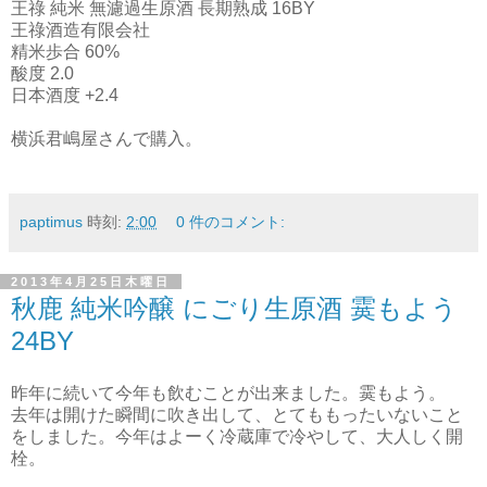
王祿 純米 無濾過生原酒 長期熟成 16BY
王祿酒造有限会社
精米歩合 60%
酸度 2.0
日本酒度 +2.4
横浜君嶋屋さんで購入。
paptimus
時刻:
2:00
0 件のコメント:
2013年4月25日木曜日
秋鹿 純米吟醸 にごり生原酒 霙もよう
24BY
昨年に続いて今年も飲むことが出来ました。霙もよう。
去年は開けた瞬間に吹き出して、とてももったいないこと
をしました。今年はよーく冷蔵庫で冷やして、大人しく開
栓。