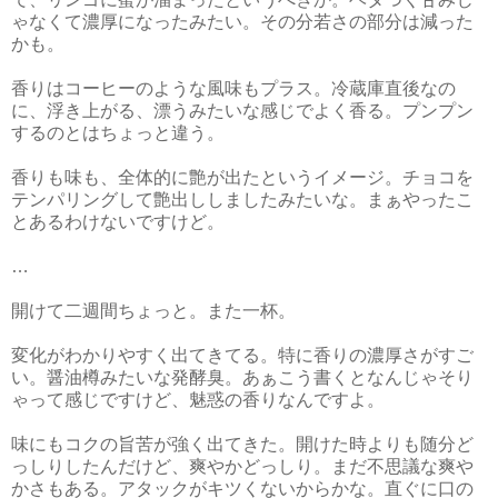
ゃなくて濃厚になったみたい。その分若さの部分は減った
かも。
香りはコーヒーのような風味もプラス。冷蔵庫直後なの
に、浮き上がる、漂うみたいな感じでよく香る。プンプン
するのとはちょっと違う。
香りも味も、全体的に艶が出たというイメージ。チョコを
テンパリングして艶出ししましたみたいな。まぁやったこ
とあるわけないですけど。
…
開けて二週間ちょっと。また一杯。
変化がわかりやすく出てきてる。特に香りの濃厚さがすご
い。醤油樽みたいな発酵臭。あぁこう書くとなんじゃそり
ゃって感じですけど、魅惑の香りなんですよ。
味にもコクの旨苦が強く出てきた。開けた時よりも随分ど
っしりしたんだけど、爽やかどっしり。まだ不思議な爽や
かさもある。アタックがキツくないからかな。直ぐに口の