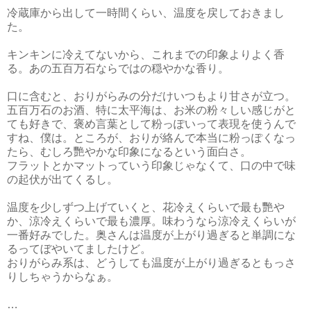
冷蔵庫から出して一時間くらい、温度を戻しておきまし
た。
キンキンに冷えてないから、これまでの印象よりよく香
る。あの五百万石ならではの穏やかな香り。
口に含むと、おりがらみの分だけいつもより甘さが立つ。
五百万石のお酒、特に太平海は、お米の粉々しい感じがと
ても好きで、褒め言葉として粉っぽいって表現を使うんで
すね、僕は。ところが、おりが絡んで本当に粉っぽくなっ
たら、むしろ艷やかな印象になるという面白さ。
フラットとかマットっていう印象じゃなくて、口の中で味
の起伏が出てくるし。
温度を少しずつ上げていくと、花冷えくらいで最も艷や
か、涼冷えくらいで最も濃厚。味わうなら涼冷えくらいが
一番好みでした。奥さんは温度が上がり過ぎると単調にな
るってぼやいてましたけど。
おりがらみ系は、どうしても温度が上がり過ぎるともっさ
りしちゃうからなぁ。
…