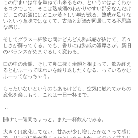
この佇まいは年を重ねて出来るもの、というのはよくわか
るコクでして、そこは熟成酒のわかりやすい部分なんだけ
ど、このお酒にはどこか若々しい味が残る。熟成が足りな
いという意味ではなくて、古酒と新酒が同居してる不思議
な感じ。
そしてグラス一杯飲む間にどんどん熟成感が抜けて、若々
しさが蘇ってくる。でも、香りには熟成の濃厚さが。新旧
のバランスがめまぐるしく変わる。
口の中の余韻、そして鼻に抜く余韻と相まって、飲み終え
るとむふーって味わいを繰り返したくなる、っているかむ
ふーってなっちゃう。
もったいないというのもあるけども、空気に触れてからの
変化を楽しもう。これは一日一杯まで。
…
開けて一週間ちょっと。また一杯飲んでみる。
大きくは変化してない。甘みが少し増したかな？って感じ
で、リンゴに蜜が溜まったというべきか。ベタつく甘みじ