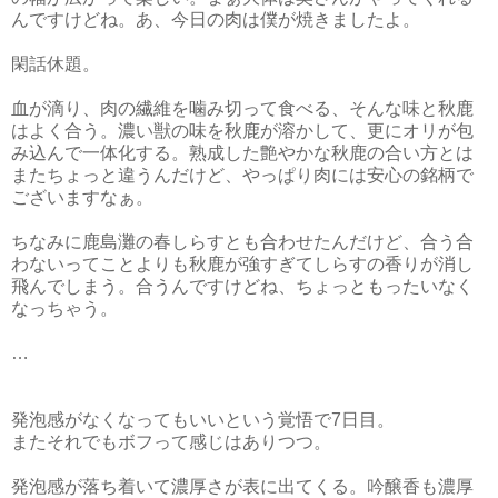
んですけどね。あ、今日の肉は僕が焼きましたよ。
閑話休題。
血が滴り、肉の繊維を噛み切って食べる、そんな味と秋鹿
はよく合う。濃い獣の味を秋鹿が溶かして、更にオリが包
み込んで一体化する。熟成した艶やかな秋鹿の合い方とは
またちょっと違うんだけど、やっぱり肉には安心の銘柄で
ございますなぁ。
ちなみに鹿島灘の春しらすとも合わせたんだけど、合う合
わないってことよりも秋鹿が強すぎてしらすの香りが消し
飛んでしまう。合うんですけどね、ちょっともったいなく
なっちゃう。
…
発泡感がなくなってもいいという覚悟で7日目。
またそれでもボフって感じはありつつ。
発泡感が落ち着いて濃厚さが表に出てくる。吟醸香も濃厚