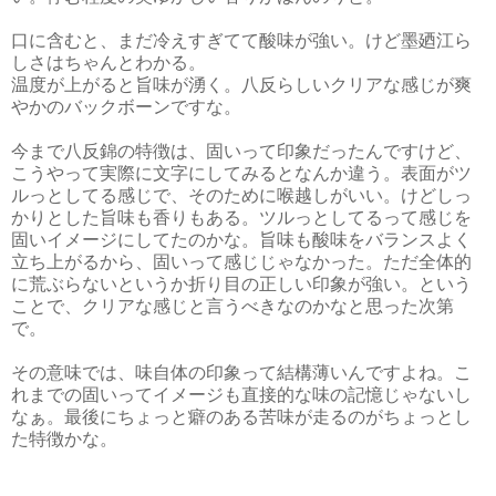
口に含むと、まだ冷えすぎてて酸味が強い。けど墨廼江ら
しさはちゃんとわかる。
温度が上がると旨味が湧く。八反らしいクリアな感じが爽
やかのバックボーンですな。
今まで八反錦の特徴は、固いって印象だったんですけど、
こうやって実際に文字にしてみるとなんか違う。表面がツ
ルっとしてる感じで、そのために喉越しがいい。けどしっ
かりとした旨味も香りもある。ツルっとしてるって感じを
固いイメージにしてたのかな。旨味も酸味をバランスよく
立ち上がるから、固いって感じじゃなかった。ただ全体的
に荒ぶらないというか折り目の正しい印象が強い。という
ことで、クリアな感じと言うべきなのかなと思った次第
で。
その意味では、味自体の印象って結構薄いんですよね。こ
れまでの固いってイメージも直接的な味の記憶じゃないし
なぁ。最後にちょっと癖のある苦味が走るのがちょっとし
た特徴かな。