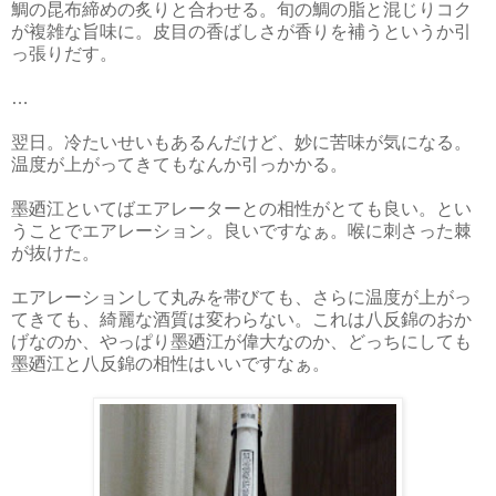
鯛の昆布締めの炙りと合わせる。旬の鯛の脂と混じりコク
が複雑な旨味に。皮目の香ばしさが香りを補うというか引
っ張りだす。
…
翌日。冷たいせいもあるんだけど、妙に苦味が気になる。
温度が上がってきてもなんか引っかかる。
墨廼江といてばエアレーターとの相性がとても良い。とい
うことでエアレーション。良いですなぁ。喉に刺さった棘
が抜けた。
エアレーションして丸みを帯びても、さらに温度が上がっ
てきても、綺麗な酒質は変わらない。これは八反錦のおか
げなのか、やっぱり墨廼江が偉大なのか、どっちにしても
墨廼江と八反錦の相性はいいですなぁ。