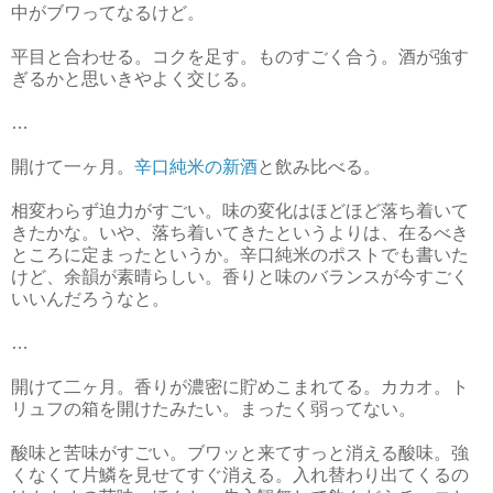
中がブワってなるけど。
平目と合わせる。コクを足す。ものすごく合う。酒が強す
ぎるかと思いきやよく交じる。
…
開けて一ヶ月。
辛口純米の新酒
と飲み比べる。
相変わらず迫力がすごい。味の変化はほどほど落ち着いて
きたかな。いや、落ち着いてきたというよりは、在るべき
ところに定まったというか。辛口純米のポストでも書いた
けど、余韻が素晴らしい。香りと味のバランスが今すごく
いいんだろうなと。
…
開けて二ヶ月。香りが濃密に貯めこまれてる。カカオ。ト
リュフの箱を開けたみたい。まったく弱ってない。
酸味と苦味がすごい。ブワッと来てすっと消える酸味。強
くなくて片鱗を見せてすぐ消える。入れ替わり出てくるの