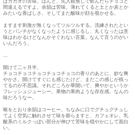
はカカオの苦味。ほんと、先入観無しで飲んだらチョコと
間違えるですよ。余韻は苦味。薄れてくると土とか炭とか
みたいな香ばしさ。そしてまた酸味が顔を覗かせる。
ますます刺激が無くなってツルツルする。洗練されたとい
うとパンチがなくなったように感じるし、丸くなったは意
味はわかるけどなんかそぐわない言葉。なんて言うのがい
いんだろう。
…
開けて二ヶ月半。
チョコチョコチョコチョコチョコの香りのあとに、妙な爽
やかさ。開けてすぐにも感じたけど、まだこの感じが残っ
てるのが不思議。それどころか華開いて、爽やかというか
フレッシュジューシー。果物の果肉ような存在感。なんの
味だろうなー。
喉をとおり余韻はコーヒー。ちなみに口でグチュグチュし
てよく空気に触れさせて味を膨らますと、カフェオレ。乳
酸系のミルクっぽい部分が伸びて苦味を穏やかにして面白
い。