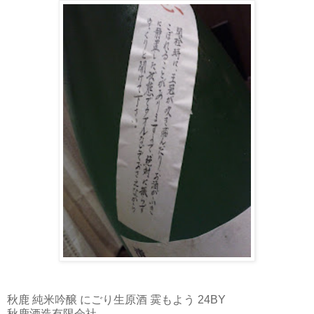
秋鹿 純米吟醸 にごり生原酒 霙もよう 24BY
秋鹿酒造有限会社