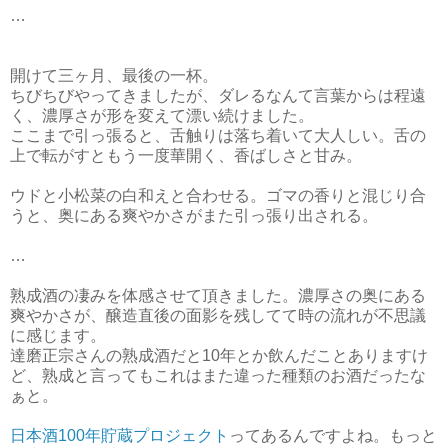
…
開けて三ヶ月、最後の一杯。
ちびちびやってきましたが、ダレるなんて言葉からは程遠
く、濃厚さが形を変えて漂い続けました。
ここまで引っ張ると、舌触りは落ち着いて大人しい。舌の
上で転がすともう一度華開く、香ばしさと甘み。
ウドと小松菜の白和えと合わせる。ゴマの香りと混じり合
うと、奥にある爽やかさがまた引っ張り出される。
…
熟成酒の凄みを体感させて頂きました。濃厚さの奥にある
爽やかさが、醸造直後の面影を残してて時の流れが不思議
に感じます。
達磨正宗さんの熟成酒だと10年とか飲んだことありますけ
ど、熟成と言ってもこれはまた違った種類のお酒だったな
ぁと。
日本酒100年貯蔵プロジェクト
ってあるんですよね。もっと