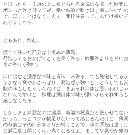
と思ったら、王冠の上に被せられる金属のを取った瞬間に
ポンっと吹き飛ぶ王冠。幸いお酒が吹き出す前に注いだの
でこぼすことはなく。えぇ、開栓注意ってこんだけ書いて
ありますから。
ともあれ、飲む。
慌てて注いだ部分は上澄みの薄濁。
発泡してるおかげでとても良く香る。吟醸香よりも甘いお
米の香りが強い。
口に含むと濃厚な甘味と旨味、米香る。でも発泡してるか
らかなり爽やかさっぱり。発泡感が強いと、どうしても炭
酸の味もしちゃうんだけど、まぁそれ自体は悪いわけじゃ
ないんですけど、秋鹿は酒自体の味が濃いからそれすらも
感じなくなる。
しかしまぁ綺麗なのに濃厚。新酒の秋鹿だと寝かせてない
からちょっとコクが物足りないって感じるんだけど、薄濁
の秋鹿はその部分をオリが補うことで、味の系統は違うけ
ど満足度は同じくらい高くなるなぁ。ましてや爽やか発泡