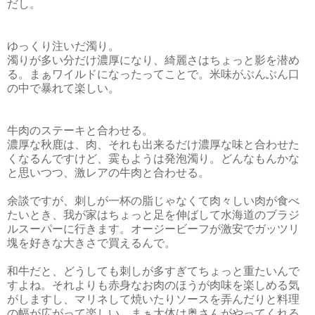
だし。
ゆっくり注いだ濁り。
濁りが多い分だけ濃厚になり、綺麗さはちょっと影を潜め
る。まぁワイルドになったってことで。米味がぶんぶん口
の中で暴れて楽しい。
牛肉のステーキと合わせる。
濃厚な秋鹿は、肉、それも出来るだけ濃厚な味と合わせた
くなるんですけど、霙もようは発泡濁り。どんなもんかな
と思いつつ、激レアの牛肉と合わせる。
余談ですが、刺しが一杯の脂じゃなくて肉々しい肉が食べ
たいとき、我が家はちょっと足を伸ばして水海道のブラジ
ルスーパーに行きます。オージービーフが激安でガッツリ
塊を好きな大きさで買えるんで。
和牛だと、どうしても刺しが多すぎてちょっと重たいんで
すよね。それよりも赤身なお肉のほうが肉味を楽しめる気
がしますし、マリネして焼いたりソースを弄んだりと料理
の幅が広がって楽しい。まぁ大体は奥さんがやってくれる