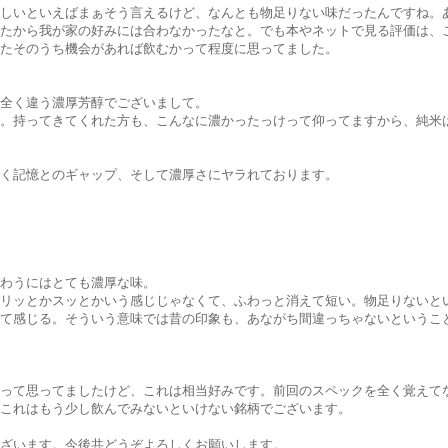
しいといえばまぁそう言えるけど、なんとも物足りない味だったんですね。
たから我が家の好みには合わなかったなと。でも本やネットで見る評価は、
たそのうち機会があれば飲むかって程度に思ってました。
全く違う濃厚芳醇でございまして。
。持ってきてくれた方も、こんなに濃かったっけって仰ってますから、純米
く記憶とのギャップ、そして濃厚さにヤラれております。
わうにはとても濃厚な味。
リッとかスッとかいう感じじゃなくて、ふわっと消えて短い。物足りないと
て感じる。そういう意味では昔の印象も、あながち間違っちゃないというこ
って思ってましたけど、これは相当好みです。前回のスペックを全く覚えて
これはもう少し飲んでみないといけない銘柄でございます。
ざいます。今後共どうぞよろしくお願いします。