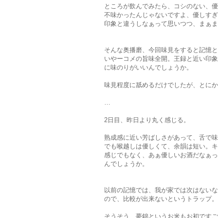
ところが飲んでみたら、コシのない、優
不味かったんじゃないですよ、優しすぎ
印象と違うしなぁって思いつつ、まぁま
そんな奥播磨、今回味見をすると記憶と
いやーコメの旨味全開。王録と近い印象
に味のりがいいんでしょうか。
味見程度に舐めるだけでしたが、とにか
…
2日目、昨日より丸く感じる。
熟成感に近い芳ばしさがあって、舌で味
でも喉越しは優しくて、余韻は短い。キ
感じでもなく、あぁ優しいお酒だなぁっ
んでしょうか。
以前の記憶では、我が家では次はないな
ので、比較が出来ないというトラップ。
そうそう、夢錦というお米もお初ですご