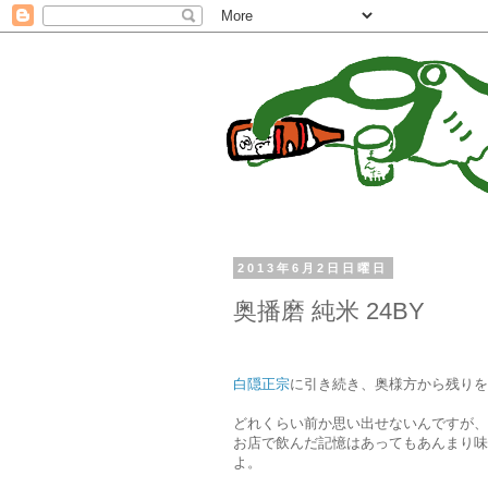
2013年6月2日日曜日
奥播磨 純米 24BY
白隠正宗
に引き続き、奥様方から残りを
どれくらい前か思い出せないんですが、
お店で飲んだ記憶はあってもあんまり味
よ。