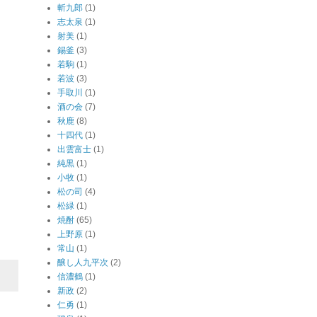
斬九郎
(1)
志太泉
(1)
射美
(1)
錫釜
(3)
若駒
(1)
若波
(3)
手取川
(1)
酒の会
(7)
秋鹿
(8)
十四代
(1)
出雲富士
(1)
純黒
(1)
小牧
(1)
松の司
(4)
松緑
(1)
焼酎
(65)
上野原
(1)
常山
(1)
醸し人九平次
(2)
信濃鶴
(1)
新政
(2)
仁勇
(1)