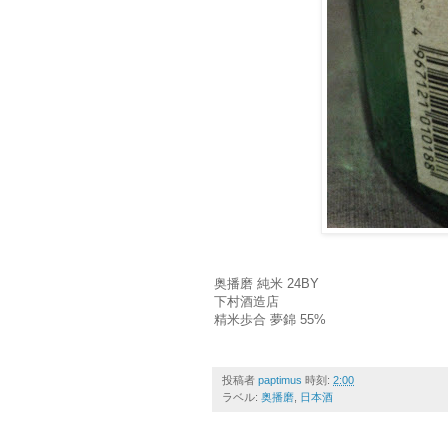
奥播磨 純米 24BY
下村酒造店
精米歩合 夢錦 55%
投稿者
paptimus
時刻:
2:00
ラベル:
奥播磨
,
日本酒