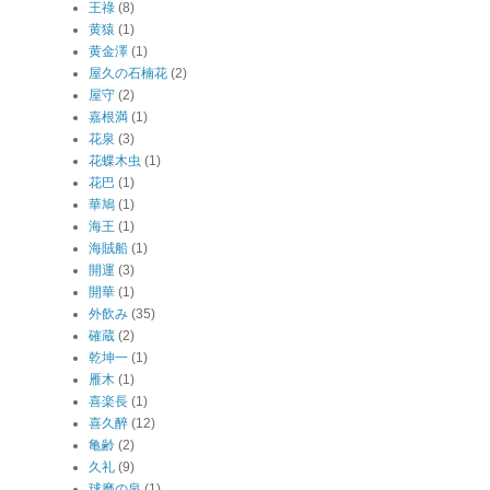
王祿
(8)
黄猿
(1)
黄金澤
(1)
屋久の石楠花
(2)
屋守
(2)
嘉根満
(1)
花泉
(3)
花蝶木虫
(1)
花巴
(1)
華鳩
(1)
海王
(1)
海賊船
(1)
開運
(3)
開華
(1)
外飲み
(35)
確蔵
(2)
乾坤一
(1)
雁木
(1)
喜楽長
(1)
喜久醉
(12)
亀齢
(2)
久礼
(9)
球磨の泉
(1)