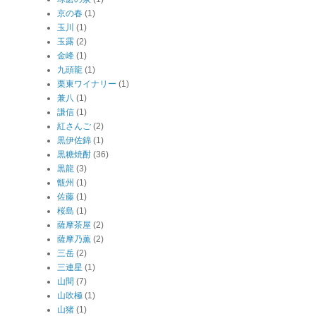
京の春
(1)
玉川
(1)
玉露
(2)
金峰
(1)
九頭龍
(1)
栗東ワイナリー
(1)
兼八
(1)
謙信
(1)
紅さんご
(2)
黒伊佐錦
(1)
黒糖焼酎
(36)
黒龍
(3)
甑州
(1)
佐藤
(1)
桜島
(1)
薩摩茶屋
(2)
薩摩乃薫
(2)
三岳
(2)
三連星
(1)
山間
(7)
山吹極
(1)
山猪
(1)