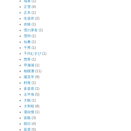
瑞泉
(1)
正雪
(4)
正木
(1)
生道井
(2)
赤猿
(1)
雪の茅舎
(1)
雪州
(1)
仙禽
(1)
千秀
(1)
千代むすび
(1)
惣誉
(1)
早瀬浦
(1)
相模灘
(11)
蔵見学
(9)
村尾
(1)
多楽喜
(1)
太平海
(5)
大観
(1)
大和桜
(8)
瀧自慢
(1)
宙狐
(3)
朝日
(4)
長雲
(5)