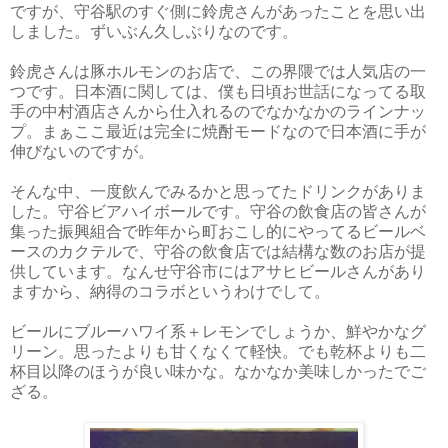
ですが、守谷駅のすぐ側に鈴虎さんがあったことを思い出
しました。ずいぶん久しぶりなのです。
鈴虎さんは豚ホルモンのお店で、この界隈では人気店の一
つです。日本酒に関しては、僕も日頃お世話になってる取
手の中村酒店さんから仕入れるのでなかなかのラインナッ
プ。まぁここ最近は完全に焼酎モードなので日本酒に手が
伸びないのですが。
そんな中、一度飲んでみるかと思ってたドリンクがありま
した。守谷ビアハイボールです。守谷の飲食店の皆さんが
集った振興組合で昨年から町おこし的にやってるビールベ
ースのカクテルで、守谷の飲食店では結構な数のお店が提
供しています。なんせ守谷市にはアサヒビールさんがあり
ますから、納得のコラボというわけでして。
ビールにブルーハワイ系＋レモンでしょうか、鮮やかなグ
リーン。思ったよりも甘くなくて軽快。でも乾杯よりも二
杯目以降のほうが良い味かな。なかなか美味しかったでご
ざる。