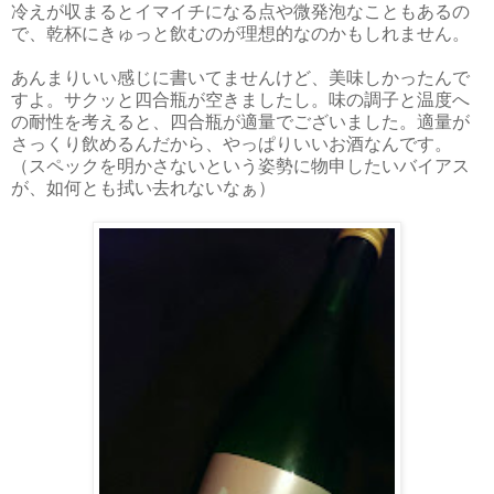
冷えが収まるとイマイチになる点や微発泡なこともあるの
で、乾杯にきゅっと飲むのが理想的なのかもしれません。
あんまりいい感じに書いてませんけど、美味しかったんで
すよ。サクッと四合瓶が空きましたし。味の調子と温度へ
の耐性を考えると、四合瓶が適量でございました。適量が
さっくり飲めるんだから、やっぱりいいお酒なんです。
（スペックを明かさないという姿勢に物申したいバイアス
が、如何とも拭い去れないなぁ）