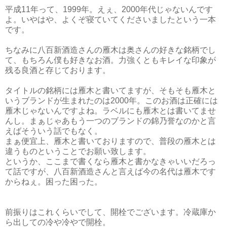
平成11年って、1999年。えぇ、2000年代じゃないんです
よ。いやはや、よくぞ寝ていてくださいましたという一本
です。
ちなみに八百新酒造さんの雁木は奥さんの好きな銘柄でし
て、もちろん僕も好きなお酒。力強くともキレイな印象が
残る良酒と存じております。
タイトルの銘柄には雁木と書いてますが、そもそも雁木と
いうブランドが生まれたのは2000年。このお酒は正確には
雁木じゃないんですよね。ラベルにも雁木とは書いてませ
んし。まぁじゃあもう一つのブランドの錦乃誉なのかと言
えばそういう話でもなく。
まぁ便宜上、雁木と書いておりますので、普段の雁木とは
違うものということでお願い致します。
というか、ここまで書くなら雁木と書かなきゃいいだろっ
て話ですが、八百新酒造さんと言えば今の名代は雁木です
からねぇ。困った困った。
前振りはこれくらいでして、開栓でございます。冷蔵庫か
ら出しての冷や冷やで開栓。