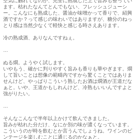
空気に触れてなのか、完全に熟成した上で旨みも整ってい
ます。枯れたなんてとんでもない、フレッシュジューシ
ー。こんなにも熟成した、醤油か味噌かって香りで、紹興
酒ですか？って感じの味わいではありますが、糖分のねっ
とり感は当然少なくて軽快と感じる時さえあります。
冷の熟成酒、ありなんですねぇ。
…
ぬる燗。ようやく試します。
いやもう、確かに判りやすく旨みも香りも華やぎます。燗
して旨いことは想像の範疇内ですから驚くことではありま
せんけど、やっぱりこういう熟したお酒は燗酒が王道だな
ぁと。いや、王道かもしれんけど、冷熟もいいんですよと
強がりたい。
…
そんなこんなで半年以上かけて飲んできました。
旨みが枯れた分だけ、なにか別の味が濃くなっています。
こういうのが時を飲むとか言うんでしょうね。ワインのビ
ンテージを楽しむことに通じるのかなぁと。