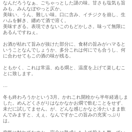
なんだろうなぁ、ごちゃっとした謎の味。甘さも塩気も旨
みも、みんなぼやっと仄か。
美味い、うん、難しい味。口に含み、イチジクを崩し、生
ハムを解き、纏めて酒で溶く。
美味すぎる。表現できないこのもどかしさ。味って無限に
あるんですねぇ。
お酒が枯れて旨みが抜けた部分に、食材の旨みがハマると
いうことなんでしょうか、多分これは何にでも合うし、何
に合わせてもこの酒の味が残る。
ともかく、これは常温、ぬる燗と、温度を上げて楽しむこ
とに致します。
…
冬も終わろうかという3月。かれこれ開栓から半年経過しま
した。めんどくさがりはなかなかお燗で飲むことをせず、
未だに試してません。が、どんな感じかなと冷たいまま飲
んでみますと、えぇ、なんですかこの旨みの充実っぷり
は。