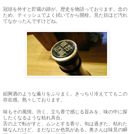
冠頭を外すと貯蔵の跡が。歴史を物語っております。念の
ため、ティッシュでよく拭いてから開栓。見た目ほど汚れ
てなかったんですけどね。
紹興酒のような薫りをふりまく。きっちり冷えててもこの
存在感。熟々しております。
味もその風情。渋く、立ち香で感じる旨みを、味の中に探
したくなるような枯れ具合。
舌の上で転がすと、ムンとする香り。旬は過ぎた、枯れた
味なんだけど、まだなにか色気がある。奥さんは味見の瞬