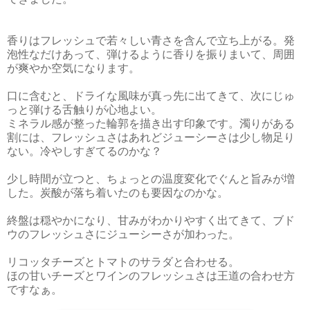
香りはフレッシュで若々しい青さを含んで立ち上がる。発
泡性なだけあって、弾けるように香りを振りまいて、周囲
が爽やか空気になります。
口に含むと、ドライな風味が真っ先に出てきて、次にじゅ
っと弾ける舌触りが心地よい。
ミネラル感が整った輪郭を描き出す印象です。濁りがある
割には、フレッシュさはあれどジューシーさは少し物足り
ない。冷やしすぎてるのかな？
少し時間が立つと、ちょっとの温度変化でぐんと旨みが増
した。炭酸が落ち着いたのも要因なのかな。
終盤は穏やかになり、甘みがわかりやすく出てきて、ブド
ウのフレッシュさにジューシーさが加わった。
リコッタチーズとトマトのサラダと合わせる。
ほの甘いチーズとワインのフレッシュさは王道の合わせ方
ですなぁ。