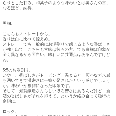
らりとした甘み。和菓子のような味わいとは奥さんの言。
なるほど、納得。
黒麹。
こちらもストレートから。
香りは白に比べて控えめ。
ストレートでも一般的にお湯割りで感じるような香ばしさ
が強く出て、こちらも甘味は後ろの方。でも白麹は印象が
全く異なるから面白い。味わいに共通点はあるんですけど
ね。
5:5のお湯割り。
いやー、香ばしさがドーピング。温まると、仄かなガス感
も湧いてきて濃密さに一癖が足されたという感じでしょう
か。味わいが複雑になった印象です。
そして、知覧醸造さんらしいほろ苦さはあるんだけど、新
酒の香ばしさがそれを抑えて、というか絡み合って独特の
余韻に。
ロック。