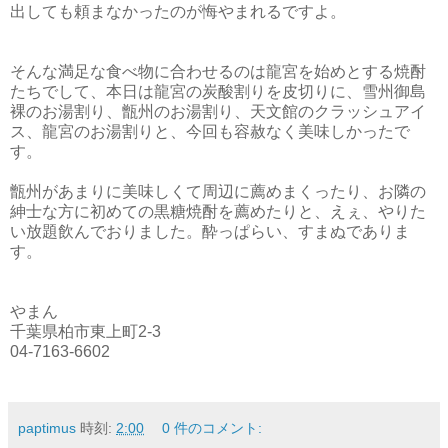
出しても頼まなかったのが悔やまれるですよ。
そんな満足な食べ物に合わせるのは龍宮を始めとする焼酎
たちでして、本日は龍宮の炭酸割りを皮切りに、雪州御島
裸のお湯割り、甑州のお湯割り、天文館のクラッシュアイ
ス、龍宮のお湯割りと、今回も容赦なく美味しかったで
す。
甑州があまりに美味しくて周辺に薦めまくったり、お隣の
紳士な方に初めての黒糖焼酎を薦めたりと、えぇ、やりた
い放題飲んでおりました。酔っぱらい、すまぬでありま
す。
やまん
千葉県柏市東上町2-3
04-7163-6602
paptimus
時刻:
2:00
0 件のコメント: