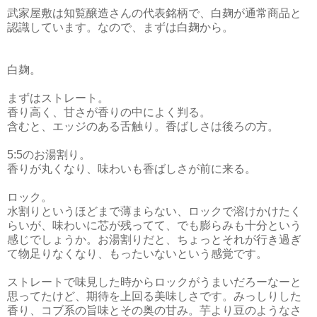
武家屋敷は知覧醸造さんの代表銘柄で、白麹が通常商品と
認識しています。なので、まずは白麹から。
白麹。
まずはストレート。
香り高く、甘さが香りの中によく判る。
含むと、エッジのある舌触り。香ばしさは後ろの方。
5:5のお湯割り。
香りが丸くなり、味わいも香ばしさが前に来る。
ロック。
水割りというほどまで薄まらない、ロックで溶けかけたく
らいが、味わいに芯が残ってて、でも膨らみも十分という
感じでしょうか。お湯割りだと、ちょっとそれが行き過ぎ
て物足りなくなり、もったいないという感覚です。
ストレートで味見した時からロックがうまいだろーなーと
思ってたけど、期待を上回る美味しさです。みっしりした
香り、コブ系の旨味とその奥の甘み。芋より豆のようなさ