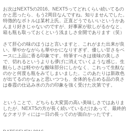
お次はNEXT5の2016。NEXT5ってどれくらい続いてるの
かと思ったら、もう2周目なんですね。知りませんでした。
特徴的なボトルは某村上氏。正直どうでもいいというかあ
んまり好きじゃないのですが、好事家が欲しがるかなと、
箱も瓶も取っておくという浅ましさ全開であります（笑）
さて肝心の味のほうはと言いますと、これがまた出来が良
い。華やかながらも華やかになりすぎず、優しい甘さをベ
ースに上品に香る印象です。特筆すべきは後味の美しさ
で、切れるというよりも儚げに消えていくような感じ。生
酛らしさは軽やかな酸味部分にしかなく、これって生酛な
のかと何度も瓶をみてしまいました。このあたりは新政色
が出てるのかなぁと思いつつも、全体的を占める品の良さ
は春霞の仕込み水の力の印象を強く受けた次第です。
ということで、どちらも大変質の高い美味しさではありま
したが、NEXT5の方が長く続いているだけあって、最終的
なクオリティには一日の長ってのが面白かったです。