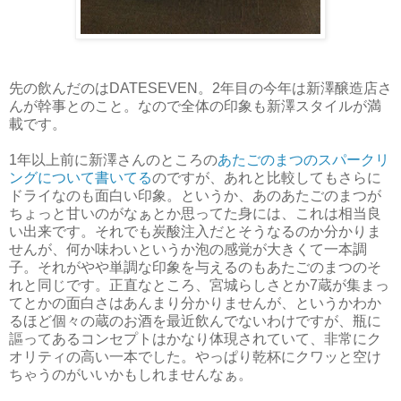
先の飲んだのはDATESEVEN。2年目の今年は新澤醸造店さ
んが幹事とのこと。なので全体の印象も新澤スタイルが満
載です。
1年以上前に新澤さんのところの
あたごのまつのスパークリ
ングについて書いてる
のですが、あれと比較してもさらに
ドライなのも面白い印象。というか、あのあたごのまつが
ちょっと甘いのがなぁとか思ってた身には、これは相当良
い出来です。それでも炭酸注入だとそうなるのか分かりま
せんが、何か味わいというか泡の感覚が大きくて一本調
子。それがやや単調な印象を与えるのもあたごのまつのそ
れと同じです。正直なところ、宮城らしさとか7蔵が集まっ
てとかの面白さはあんまり分かりませんが、というかわか
るほど個々の蔵のお酒を最近飲んでないわけですが、瓶に
謳ってあるコンセプトはかなり体現されていて、非常にク
オリティの高い一本でした。やっぱり乾杯にクワッと空け
ちゃうのがいいかもしれませんなぁ。