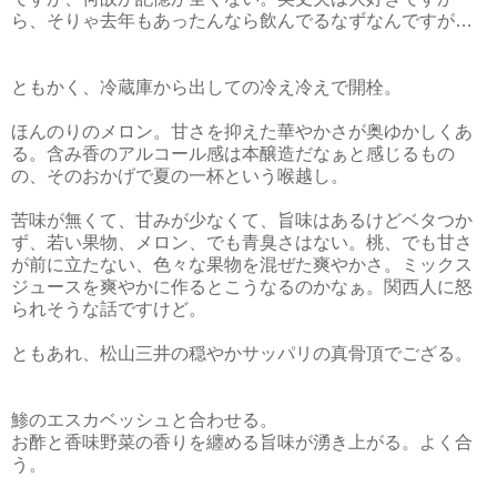
ら、そりゃ去年もあったんなら飲んでるなずなんですが…
ともかく、冷蔵庫から出しての冷え冷えで開栓。
ほんのりのメロン。甘さを抑えた華やかさが奥ゆかしくあ
る。含み香のアルコール感は本醸造だなぁと感じるもの
の、そのおかげで夏の一杯という喉越し。
苦味が無くて、甘みが少なくて、旨味はあるけどベタつか
ず、若い果物、メロン、でも青臭さはない。桃、でも甘さ
が前に立たない、色々な果物を混ぜた爽やかさ。ミックス
ジュースを爽やかに作るとこうなるのかなぁ。関西人に怒
られそうな話ですけど。
ともあれ、松山三井の穏やかサッパリの真骨頂でござる。
鯵のエスカベッシュと合わせる。
お酢と香味野菜の香りを纏める旨味が湧き上がる。よく合
う。