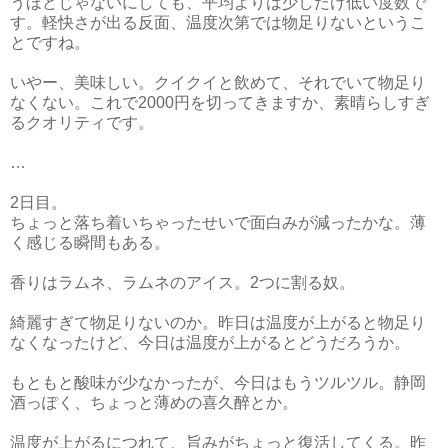
うほどじゃないにしても、平均よりは少しだけ低い度数で
す。軽快さが出る反面、温度次第では物足りないというこ
とですね。
いやー、美味しい。クイクイと飲めて、それでいて物足り
なくない。これで2000円を切ってきますか、素晴らしすぎ
るクオリティです。
…
2日目。
ちょっと落ち着いちゃったせいで面白みが減ったかな。薄
く感じる瞬間もある。
香りはラムネ、ラムネのアイス。2つに割る奴。
綺麗すぎて物足りないのか。昨日は温度が上がると物足り
なくなったけど、今日は温度が上がるとどうだろうか。
もともと酸味が少なかったが、今日はもうツルツル。静岡
酒っぽく、ちょっと薄めの喜久醉とか。
温度が上がるにつれて、旨みがちょっと復活してくる。昨