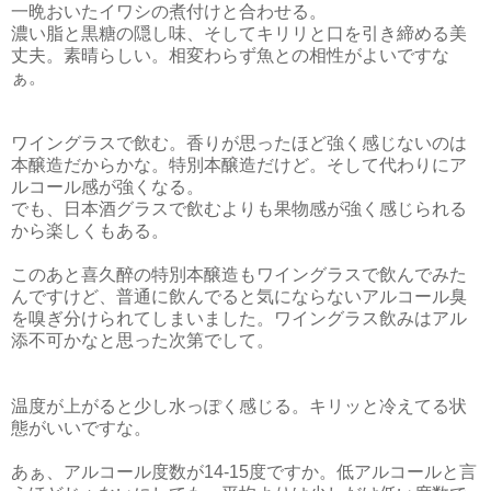
一晩おいたイワシの煮付けと合わせる。
濃い脂と黒糖の隠し味、そしてキリリと口を引き締める美
丈夫。素晴らしい。相変わらず魚との相性がよいですな
ぁ。
ワイングラスで飲む。香りが思ったほど強く感じないのは
本醸造だからかな。特別本醸造だけど。そして代わりにア
ルコール感が強くなる。
でも、日本酒グラスで飲むよりも果物感が強く感じられる
から楽しくもある。
このあと喜久醉の特別本醸造もワイングラスで飲んでみた
んですけど、普通に飲んでると気にならないアルコール臭
を嗅ぎ分けられてしまいました。ワイングラス飲みはアル
添不可かなと思った次第でして。
温度が上がると少し水っぽく感じる。キリッと冷えてる状
態がいいですな。
あぁ、アルコール度数が14-15度ですか。低アルコールと言