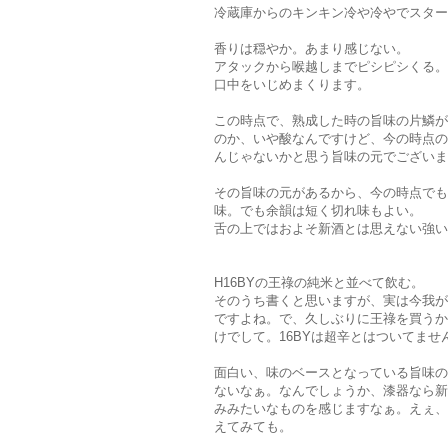
冷蔵庫からのキンキン冷や冷やでスター
香りは穏やか。あまり感じない。
アタックから喉越しまでピシピシくる。
口中をいじめまくります。
この時点で、熟成した時の旨味の片鱗が
のか、いや酸なんですけど、今の時点の
んじゃないかと思う旨味の元でございま
その旨味の元があるから、今の時点でも
味。でも余韻は短く切れ味もよい。
舌の上ではおよそ新酒とは思えない強い
H16BYの王祿の純米と並べて飲む。
そのうち書くと思いますが、実は今我が
ですよね。で、久しぶりに王祿を買うか
けでして。16BYは超辛とはついてませ
面白い、味のベースとなっている旨味の
ないなぁ。なんでしょうか、漆器なら新
みみたいなものを感じますなぁ。えぇ、
えてみても。