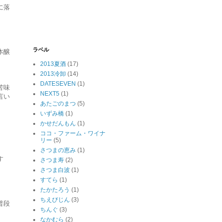
に落
ラベル
本醸
2013夏酒
(17)
2013冷卸
(14)
DATESEVEN
(1)
苦味
NEXT5
(1)
言い
あたごのまつ
(5)
いずみ橋
(1)
かせだんもん
(1)
ココ・ファーム・ワイナ
リー
(5)
さつまの恵み
(1)
す
さつま寿
(2)
さつま白波
(1)
すてら
(1)
たかたろう
(1)
ちえびじん
(3)
普段
ちんぐ
(3)
なかむら
(2)