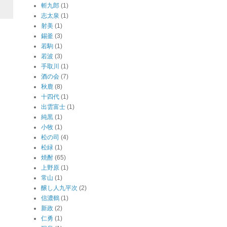
斬九郎
(1)
志太泉
(1)
射美
(1)
錫釜
(3)
若駒
(1)
若波
(3)
手取川
(1)
酒の会
(7)
秋鹿
(8)
十四代
(1)
出雲富士
(1)
純黒
(1)
小牧
(1)
松の司
(4)
松緑
(1)
焼酎
(65)
上野原
(1)
常山
(1)
醸し人九平次
(2)
信濃鶴
(1)
新政
(2)
仁勇
(1)