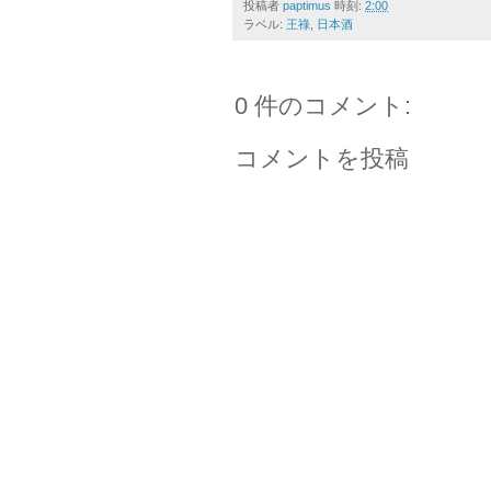
投稿者
paptimus
時刻:
2:00
ラベル:
王祿
,
日本酒
0 件のコメント:
コメントを投稿