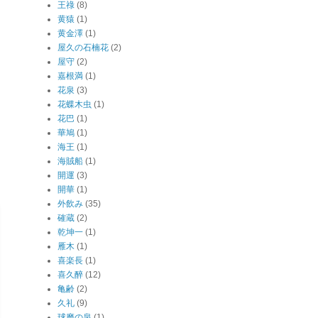
王祿
(8)
黄猿
(1)
黄金澤
(1)
屋久の石楠花
(2)
屋守
(2)
嘉根満
(1)
花泉
(3)
花蝶木虫
(1)
花巴
(1)
華鳩
(1)
海王
(1)
海賊船
(1)
開運
(3)
開華
(1)
外飲み
(35)
確蔵
(2)
乾坤一
(1)
雁木
(1)
喜楽長
(1)
喜久醉
(12)
亀齢
(2)
久礼
(9)
球磨の泉
(1)