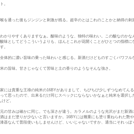
ト。
喉を通った後もジンジンと刺激が残る。超辛のとはこれのことかと納得の刺
わかりやすくありますなぁ。酸味のような、独特の味わい。この酸なのかな
酸味としてどうこういうよりも、ほんとこれが花開くことがひとつの指標に
す。
全体的に濃い旨味の乗った味わいと感じる。新酒だけどものすごくパワフル
米の旨味。甘さじゃなくて苦味と土の香りのようなそんな強さ。
家には貴重な王祿の純米の16BYがありまして、ちびちび少しずつなめてん
って思ったので、出来るだけ同じスペックにならないかなぁと純米を選択し
んけど。
元の甘みは確かに同じ。でも深さが違う。カラメルのような光沢がまだ新酒
酒はまだ塗りが少ないと言いますか。16BYには幾重にも塗り重ねられた艶
漆器なんて普段使いもしませんけど、いいじゃないですか、適当にそれっぽ