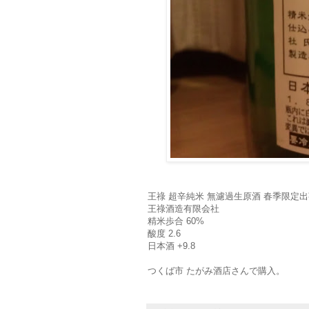
王祿 超辛純米 無濾過生原酒 春季限定出荷
王祿酒造有限会社
精米歩合 60%
酸度 2.6
日本酒 +9.8
つくば市 たがみ酒店さんで購入。