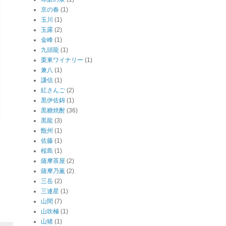
京の春
(1)
玉川
(1)
玉露
(2)
金峰
(1)
九頭龍
(1)
栗東ワイナリー
(1)
兼八
(1)
謙信
(1)
紅さんご
(2)
黒伊佐錦
(1)
黒糖焼酎
(36)
黒龍
(3)
甑州
(1)
佐藤
(1)
桜島
(1)
薩摩茶屋
(2)
薩摩乃薫
(2)
三岳
(2)
三連星
(1)
山間
(7)
山吹極
(1)
山猪
(1)