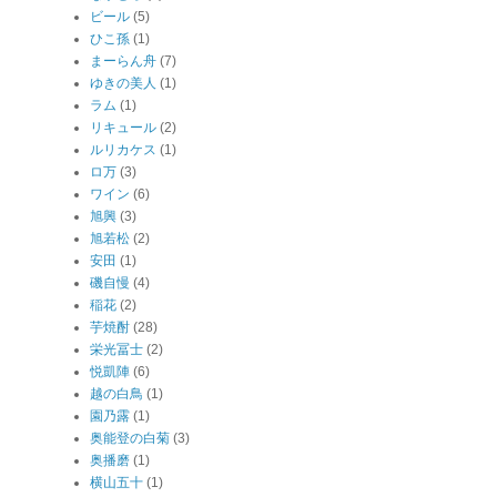
ビール
(5)
ひこ孫
(1)
まーらん舟
(7)
ゆきの美人
(1)
ラム
(1)
リキュール
(2)
ルリカケス
(1)
ロ万
(3)
ワイン
(6)
旭興
(3)
旭若松
(2)
安田
(1)
磯自慢
(4)
稲花
(2)
芋焼酎
(28)
栄光冨士
(2)
悦凱陣
(6)
越の白鳥
(1)
園乃露
(1)
奥能登の白菊
(3)
奥播磨
(1)
横山五十
(1)