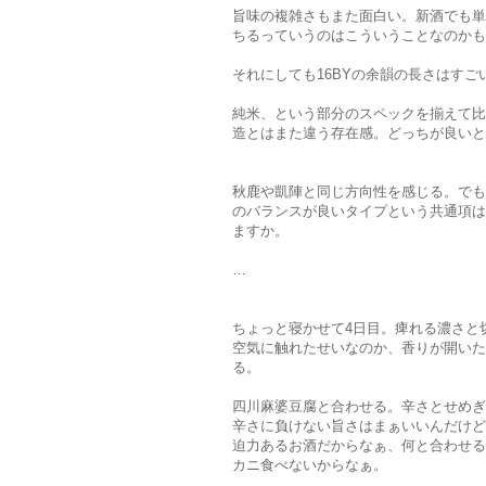
旨味の複雑さもまた面白い。新酒でも単
ちるっていうのはこういうことなのかも
それにしても16BYの余韻の長さはすご
純米、という部分のスペックを揃えて比
造とはまた違う存在感。どっちが良いと
秋鹿や凱陣と同じ方向性を感じる。でも
のバランスが良いタイプという共通項は
ますか。
…
ちょっと寝かせて4日目。痺れる濃さと
空気に触れたせいなのか、香りが開いた
る。
四川麻婆豆腐と合わせる。辛さとせめぎ
辛さに負けない旨さはまぁいいんだけど
迫力あるお酒だからなぁ、何と合わせる
カニ食べないからなぁ。