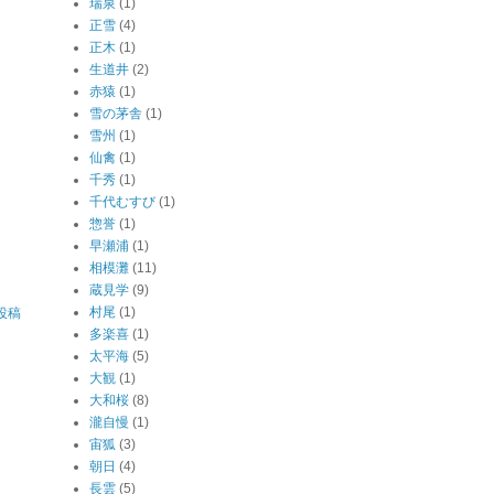
瑞泉
(1)
正雪
(4)
正木
(1)
生道井
(2)
赤猿
(1)
雪の茅舎
(1)
雪州
(1)
仙禽
(1)
千秀
(1)
千代むすび
(1)
惣誉
(1)
早瀬浦
(1)
相模灘
(11)
蔵見学
(9)
村尾
(1)
投稿
多楽喜
(1)
太平海
(5)
大観
(1)
大和桜
(8)
瀧自慢
(1)
宙狐
(3)
朝日
(4)
長雲
(5)