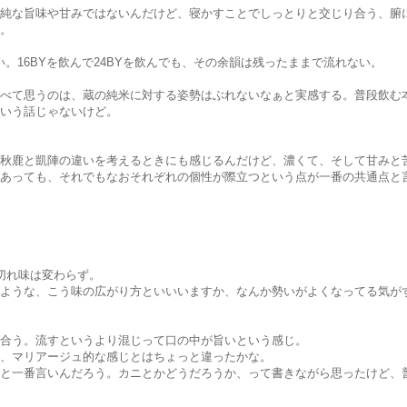
純な旨味や甘みではないんだけど、寝かすことでしっとりと交じり合う、腑
。
い。16BYを飲んで24BYを飲んでも、その余韻は残ったままで流れない。
べて思うのは、蔵の純米に対する姿勢はぶれないなぁと実感する。普段飲む
いう話じゃないけど。
秋鹿と凱陣の違いを考えるときにも感じるんだけど、濃くて、そして甘みと
あっても、それでもなおそれぞれの個性が際立つという点が一番の共通点と
切れ味は変わらず。
ような、こう味の広がり方といいいますか、なんか勢いがよくなってる気が
合う。流すというより混じって口の中が旨いという感じ。
、マリアージュ的な感じとはちょっと違ったかな。
と一番言いんだろう。カニとかどうだろうか、って書きながら思ったけど、