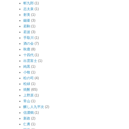
斬九郎
(1)
志太泉
(1)
射美
(1)
錫釜
(3)
若駒
(1)
若波
(3)
手取川
(1)
酒の会
(7)
秋鹿
(8)
十四代
(1)
出雲富士
(1)
純黒
(1)
小牧
(1)
松の司
(4)
松緑
(1)
焼酎
(65)
上野原
(1)
常山
(1)
醸し人九平次
(2)
信濃鶴
(1)
新政
(2)
仁勇
(1)