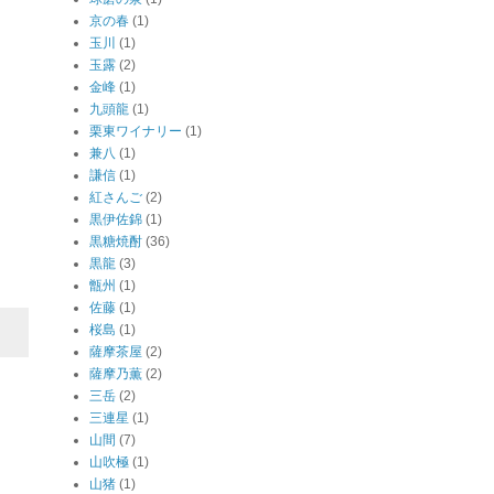
京の春
(1)
玉川
(1)
玉露
(2)
金峰
(1)
九頭龍
(1)
栗東ワイナリー
(1)
兼八
(1)
謙信
(1)
紅さんご
(2)
黒伊佐錦
(1)
黒糖焼酎
(36)
黒龍
(3)
甑州
(1)
佐藤
(1)
桜島
(1)
薩摩茶屋
(2)
薩摩乃薫
(2)
三岳
(2)
三連星
(1)
山間
(7)
山吹極
(1)
山猪
(1)