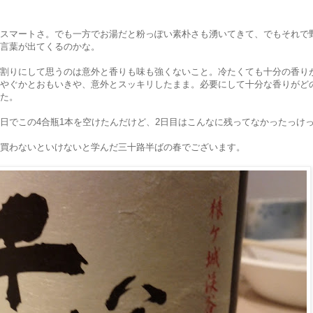
スマートさ。でも一方でお湯だと粉っぽい素朴さも湧いてきて、でもそれで
言葉が出てくるのかな。
割りにして思うのは意外と香りも味も強くないこと。冷たくても十分の香り
やぐかとおもいきや、意外とスッキリしたまま。必要にして十分な香りがど
た。
日でこの4合瓶1本を空けたんだけど、2日目はこんなに残ってなかったっけ
買わないといけないと学んだ三十路半ばの春でございます。