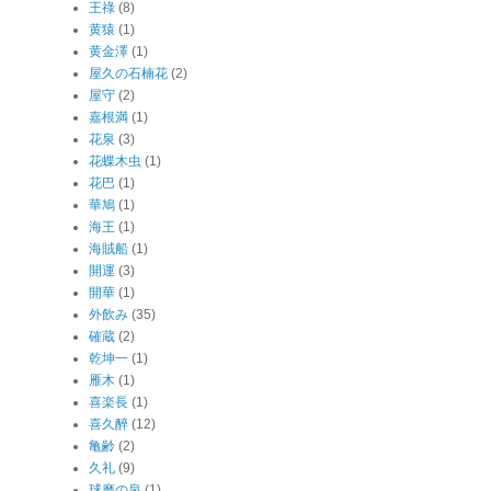
王祿
(8)
黄猿
(1)
黄金澤
(1)
屋久の石楠花
(2)
屋守
(2)
嘉根満
(1)
花泉
(3)
花蝶木虫
(1)
花巴
(1)
華鳩
(1)
海王
(1)
海賊船
(1)
開運
(3)
開華
(1)
外飲み
(35)
確蔵
(2)
乾坤一
(1)
雁木
(1)
喜楽長
(1)
喜久醉
(12)
亀齢
(2)
久礼
(9)
球磨の泉
(1)