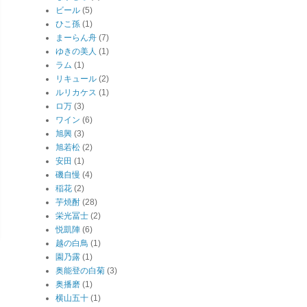
ビール
(5)
ひこ孫
(1)
まーらん舟
(7)
ゆきの美人
(1)
ラム
(1)
リキュール
(2)
ルリカケス
(1)
ロ万
(3)
ワイン
(6)
旭興
(3)
旭若松
(2)
安田
(1)
磯自慢
(4)
稲花
(2)
芋焼酎
(28)
栄光冨士
(2)
悦凱陣
(6)
越の白鳥
(1)
園乃露
(1)
奥能登の白菊
(3)
奥播磨
(1)
横山五十
(1)