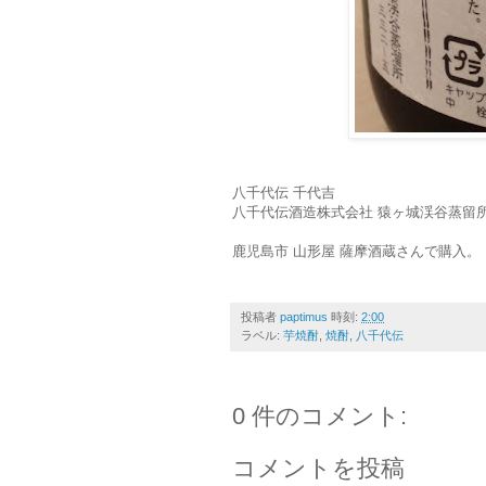
八千代伝 千代吉
八千代伝酒造株式会社 猿ヶ城渓谷蒸留
鹿児島市 山形屋 薩摩酒蔵さんで購入。
投稿者
paptimus
時刻:
2:00
ラベル:
芋焼酎
,
焼酎
,
八千代伝
0 件のコメント:
コメントを投稿