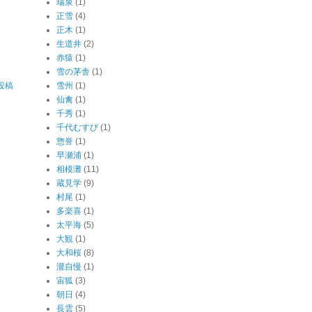
瑞泉
(1)
正雪
(4)
正木
(1)
生道井
(2)
赤猿
(1)
雪の茅舎
(1)
投稿
雪州
(1)
仙禽
(1)
千秀
(1)
千代むすび
(1)
惣誉
(1)
早瀬浦
(1)
相模灘
(11)
蔵見学
(9)
村尾
(1)
多楽喜
(1)
太平海
(5)
大観
(1)
大和桜
(8)
瀧自慢
(1)
宙狐
(3)
朝日
(4)
長雲
(5)