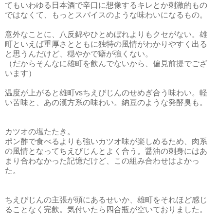
てもいわゆる日本酒で辛口に想像するキレとか刺激的もの
ではなくて、もっとスパイスのような味わいになるもの。
意外なことに、八反錦やひとめぼれよりもクセがない。雄
町といえば重厚さとともに独特の風情がわかりやすく出る
と思うんだけど、穏やかで癖が強くない。
（だからそんなに雄町を飲んでないから、偏見前提でござ
います）
温度が上がると雄町vsちえびじんのせめぎ合う味わい。軽
い苦味と、あの漢方系の味わい。納豆のような発酵臭も。
カツオの塩たたき。
ポン酢で食べるよりも強いカツオ味が楽しめるため、肉系
の風情となってちえびじんとよく合う。醤油の刺身にはあ
まり合わなかった記憶だけど、この組み合わせはよかっ
た。
ちえびじんの主張が頭にあるせいか、雄町をそれほど感じ
ることなく完飲。気付いたら四合瓶が空いておりました。