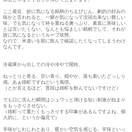
ここ最近、妙に気になる銘柄のちえびじん。劇的の好みの
味かと言われると、一癖が気になって没頭出来ない難しい
味。でも気になって杯を重ねる虜っぷり。素直に美味しい
とは言いたくない、なんとも悩ましい銘柄でして、それが
故に気になるというループ状態。
なので、米違いを順に飲んで確認したくなってしまうわけ
なんです。
冷蔵庫から出しての冷や冷やで開栓。
ねっとりと香る、甘い香り。穏やか、落ち着いたどっしり
感。あぁ雄町ですねという風情。
（とか言えるほど、普段は雄町を飲んでないですけど）
でも口に含んだ瞬間はシュワッと弾ける短い刺激が始まり
をもっさりさせない。
（雄町って重たくもっさりする印象があるんですよね、個
人的に、というか偏見で）
辛味がじわじわとあり、暖かい空気を感じる。辛味といっ