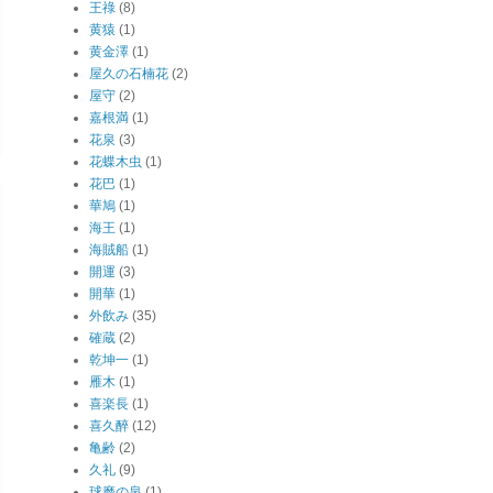
王祿
(8)
黄猿
(1)
黄金澤
(1)
屋久の石楠花
(2)
屋守
(2)
嘉根満
(1)
花泉
(3)
花蝶木虫
(1)
花巴
(1)
華鳩
(1)
海王
(1)
海賊船
(1)
開運
(3)
開華
(1)
外飲み
(35)
確蔵
(2)
乾坤一
(1)
雁木
(1)
喜楽長
(1)
喜久醉
(12)
亀齢
(2)
久礼
(9)
球磨の泉
(1)