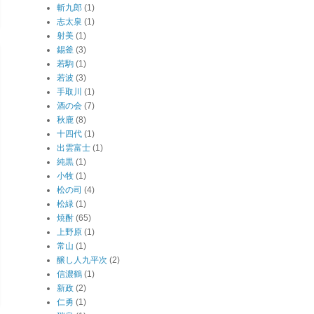
斬九郎
(1)
志太泉
(1)
射美
(1)
錫釜
(3)
若駒
(1)
若波
(3)
手取川
(1)
酒の会
(7)
秋鹿
(8)
十四代
(1)
出雲富士
(1)
純黒
(1)
小牧
(1)
松の司
(4)
松緑
(1)
焼酎
(65)
上野原
(1)
常山
(1)
醸し人九平次
(2)
信濃鶴
(1)
新政
(2)
仁勇
(1)