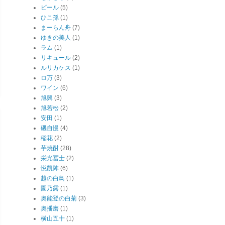
ビール
(5)
ひこ孫
(1)
まーらん舟
(7)
ゆきの美人
(1)
ラム
(1)
リキュール
(2)
ルリカケス
(1)
ロ万
(3)
ワイン
(6)
旭興
(3)
旭若松
(2)
安田
(1)
磯自慢
(4)
稲花
(2)
芋焼酎
(28)
栄光冨士
(2)
悦凱陣
(6)
越の白鳥
(1)
園乃露
(1)
奥能登の白菊
(3)
奥播磨
(1)
横山五十
(1)