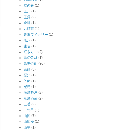
京の春
(1)
玉川
(1)
玉露
(2)
金峰
(1)
九頭龍
(1)
栗東ワイナリー
(1)
兼八
(1)
謙信
(1)
紅さんご
(2)
黒伊佐錦
(1)
黒糖焼酎
(36)
黒龍
(3)
甑州
(1)
佐藤
(1)
桜島
(1)
薩摩茶屋
(2)
薩摩乃薫
(2)
三岳
(2)
三連星
(1)
山間
(7)
山吹極
(1)
山猪
(1)