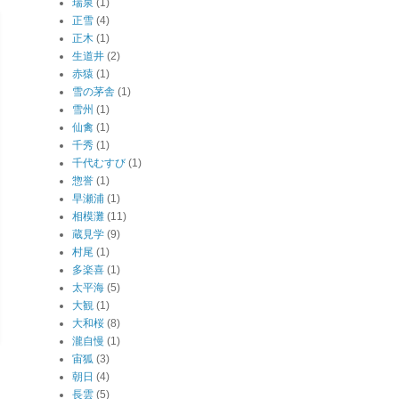
瑞泉
(1)
正雪
(4)
正木
(1)
生道井
(2)
赤猿
(1)
雪の茅舎
(1)
雪州
(1)
仙禽
(1)
千秀
(1)
千代むすび
(1)
惣誉
(1)
早瀬浦
(1)
相模灘
(11)
蔵見学
(9)
村尾
(1)
多楽喜
(1)
太平海
(5)
大観
(1)
大和桜
(8)
瀧自慢
(1)
宙狐
(3)
朝日
(4)
長雲
(5)