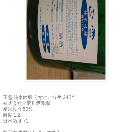
正雪 純米吟醸 うすにごり生 24BY
株式会社金沢川酒造場
精米歩合 50%
酸度 1.2
日本酒度 +1