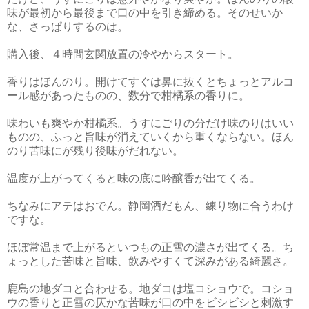
味が最初から最後まで口の中を引き締める。そのせいか
な、さっぱりするのは。
購入後、４時間玄関放置の冷やからスタート。
香りはほんのり。開けてすぐは鼻に抜くとちょっとアルコ
ール感があったものの、数分で柑橘系の香りに。
味わいも爽やか柑橘系。うすにごりの分だけ味のりはいい
ものの、ふっと旨味が消えていくから重くならない。ほん
のり苦味にが残り後味がだれない。
温度が上がってくると味の底に吟醸香が出てくる。
ちなみにアテはおでん。静岡酒だもん、練り物に合うわけ
ですな。
ほぼ常温まで上がるといつもの正雪の濃さが出てくる。ち
ょっとした苦味と旨味、飲みやすくて深みがある綺麗さ。
鹿島の地ダコと合わせる。地ダコは塩コショウで。コショ
ウの香りと正雪の仄かな苦味が口の中をビシビシと刺激す