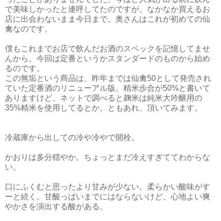
で美味しかったと連呼してたのですが、なかなか買えるお
店に出会わないまま今日まで。奥さんはこれが初めての仙
禽なのです。
僕もこれまでお店で飲んだお酒のスペックを記憶してませ
んから、今回は定番というかスタンダードのものから始め
るのです。
この無垢という商品は、昨年までは仙禽50として発売され
ていた定番酒のリニューアル版。精米歩合が50%と書いて
ありますけど、ネットで調べると麹米は純米大吟醸用の
35%精米を使用してるとか。ともあれ、頂いてみます。
冷蔵庫から出しての冷や冷やで開栓。
かおりは多分穏やか。ちょっとまだ冷えすぎててわからな
い。
口にふくむと思ったより甘みが少ない。柔らかい酸味がす
ーと続く。甘酸っぱいまでにはならないけど、心地よい爽
やかさを演出する酸がある。