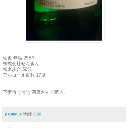
仙禽 無垢 25BY
株式会社せんきん
精米歩合 50%
アルコール度数 17度
下妻市 すずき酒店さんで購入。
paptimus
時刻:
2:00