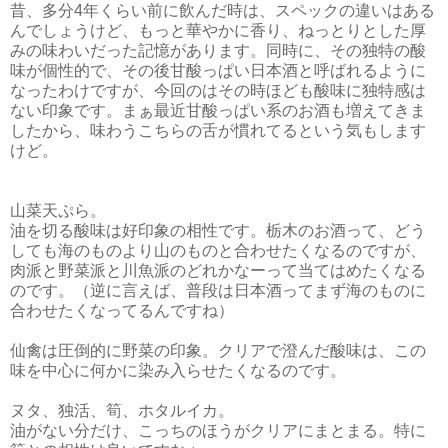
昔、多分4年くらい前に飲んだ時は、スペックの違いはある
んでしょうけど、もっと華やかに香り、ねっとりとした厚
みの味わいだった記憶があります。同時に、その独特の酸
味が個性的で、その後甘酸っぱい日本酒と呼ばれるように
なったわけですが、今回のはその時ほども酸味に独特感は
ない印象です。まぁ最近甘酸っぱい系のお酒も増えてきま
したから、味わうこちらの舌が慣れてるという気もします
けど。
山菜天ぷら。
油を切る酸味は好印象の相性です。栃木のお酒って、どう
しても海のものより山のものと合わせたくなるのですが、
肉派と野菜派と川魚派のどれかなーって当てはめたくなる
のです。（逆に言えば、普段は日本酒ってまず海のものに
合わせたくなってるんですね）
仙禽は圧倒的に野菜の印象。クリアで澄んだ酸味は、この
味を中心に何かに染み入らせたくなるのです。
ヌタ、独活、筍、ホタルイカ。
油がない分だけ、こっちのほうがクリアにまとまる。特に