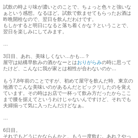
試飲の時より味が濃いとのことで、ちょっと色々と強いな
ぁという感想。なるほど。試飲で飲ませてもらったお酒は
昨晩開栓なので、翌日を飲んだわけです。
もしかすると明日になると落ち着くかな？ということで、
翌日を楽しみにしてみます。
…
3日目、あれ、美味しくない…かも…？
屋守は結構早飲みの酒かなーとは
おりがらみ
の時に思って
たけど、こんなに我が家とは相性が合わないのか…
もう7,8年前のことですが、初めて屋守を飲んだ時、東京の
地酒でこんな美味いのがあるんだとビックリしたのを覚え
ています。その時はお店で一杯って飲み方だったからここ
まで腰を据えてというわけじゃないんですけど、それでも
夫婦揃って気に入ったんだけどなぁ。
…
6日目。
それでもどうにかならんかと、もう一度飲む。あれ？やっ