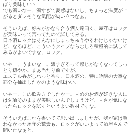
ぱり美味しい？
でも濃いなー、濃すぎて夏感はないし、ちょっと温度が上
がるとダレそうな気配が匂い立つなぁ。
そういえば、好みがかなり合う酒友達曰く、屋守はロック
が美味いって言ってたので試してみる。
日本酒ロックはそんなにしょっちゅうやるわけじゃないけ
ど、なるほど、こういうタイプならむしろ積極的に試して
みるがよいですな、ロック。
いやー、うまいなー。濃すぎるって感じがなくなってしっ
とり穏やか。まぁ当たり前ですが。
エステル香がじわっと香り、日本酒の、特に吟醸の大事な
部分を抽出したかのような味わい。
いやー、この飲み方でしたかー。甘めのお酒が好きな人に
は勿論そのままが美味しいんでしょうけど、甘さが気にな
ったらロックを試すというよい教材ですな。
そういえばこれを書いてて思い出しましたが、我が家は買
わなかった屋守の荒責も、ロックがいいよって酒屋さんで
聞いたなぁと。