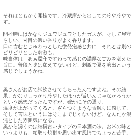
それはともかく開栓です。冷蔵庫から出しての冷や冷やで
す。
開栓時にはかなりジュワジュワとしたガスが。そして屋守
らしい、甘目の濃い香りがよく香ります。
口に含むとじゅわっとした微発泡感と共に、それとは別の
ピリピリとした刺激も。
味自体は、あぁ屋守ですねって感じの濃厚な甘みを湛えた
旨口。普段と味は変えてないけど、刺激で夏を演出という
感じでしょうかね。
奥さんがお店で試飲させてもらったんですよね。その結
果、かなりしっかり冷やしたほうが旨いんじゃなかろうか
という感想だったんですが、確かにその通り。
温度が上がってくると、ざらつくような舌触りに感じて、
そして苦味というにはそこまでじゃないけど、なんだか混
沌とした雰囲気になる。
奥から湧くのは結構古いタイプの日本酒の味。お米の味と
いうよりも、粕取り焼酎を思い出す風情でちょっと苦手。