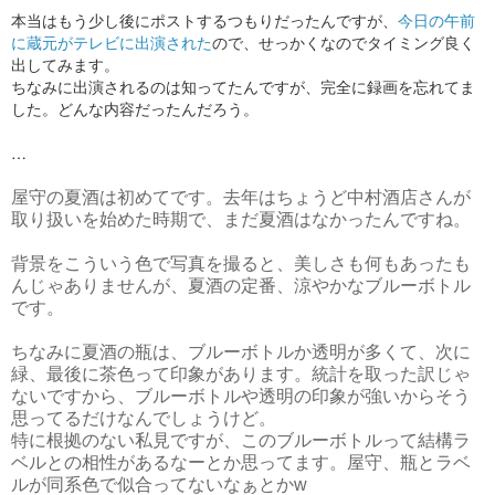
本当はもう少し後にポストするつもりだったんですが、
今日の午前
に蔵元がテレビに出演された
ので、せっかくなのでタイミング良く
出してみます。
ちなみに出演されるのは知ってたんですが、完全に録画を忘れてま
した。どんな内容だったんだろう。
…
屋守の夏酒は初めてです。去年はちょうど中村酒店さんが
取り扱いを始めた時期で、まだ夏酒はなかったんですね。
背景をこういう色で写真を撮ると、美しさも何もあったも
んじゃありませんが、夏酒の定番、涼やかなブルーボトル
です。
ちなみに夏酒の瓶は、ブルーボトルか透明が多くて、次に
緑、最後に茶色って印象があります。統計を取った訳じゃ
ないですから、ブルーボトルや透明の印象が強いからそう
思ってるだけなんでしょうけど。
特に根拠のない私見ですが、このブルーボトルって結構ラ
ベルとの相性があるなーとか思ってます。屋守、瓶とラベ
ルが同系色で似合ってないなぁとかw